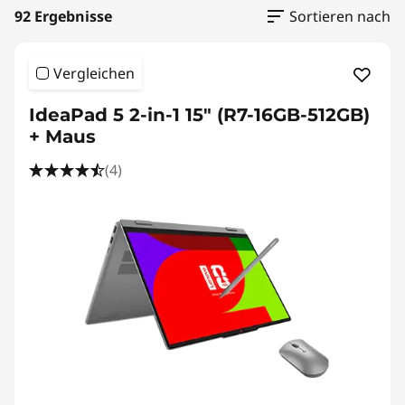
t
92 Ergebnisse
Sortieren nach
o
p
Vergleichen
-
IdeaPad 5 2-in-1 15" (R7-16GB-512GB)
+ Maus
A
(4)
n
g
e
b
o
t