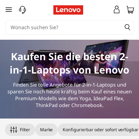
2
zum Hauptinhalt springen
-
i
n
Kaufen Sie die besten 2-
-
in-1-Laptops von Lenovo
1
-
Finden Sie tolle Angebote für 2-in-1-Laptops und
sparen Sie noch heute kräftig beim Kauf eines neuen
L
Premium-Modells wie dem Yoga, IdeaPad Flex,
ThinkPad oder Chromebook.
a
p
Filter
Marke
Konfigurierbar oder sofort verfügbar