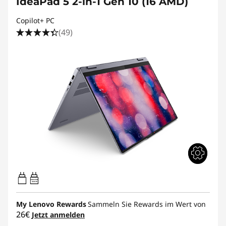
IdeaPad 5 2-in-1 Gen 10 (16 AMD)
Copilot+ PC
(49)
45W-65W
USB PD
My Lenovo Rewards
Sammeln Sie Rewards im Wert von
26€
Jetzt anmelden