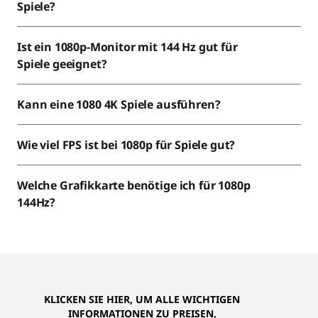
-
Spiele?
M
Ist ein 1080p-Monitor mit 144 Hz gut für
o
Spiele geeignet?
n
Kann eine 1080 4K Spiele ausführen?
i
Wie viel FPS ist bei 1080p für Spiele gut?
t
o
Welche Grafikkarte benötige ich für 1080p
144Hz?
r
e
|
1
KLICKEN SIE HIER, UM ALLE WICHTIGEN
INFORMATIONEN ZU PREISEN,