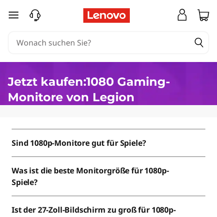
1
zum Hauptinhalt springen
0
8
0
Jetzt kaufen:1080 Gaming-
G
Monitore von Legion
a
m
Sind 1080p-Monitore gut für Spiele?
i
Was ist die beste Monitorgröße für 1080p-
n
Spiele?
g
Ist der 27-Zoll-Bildschirm zu groß für 1080p-