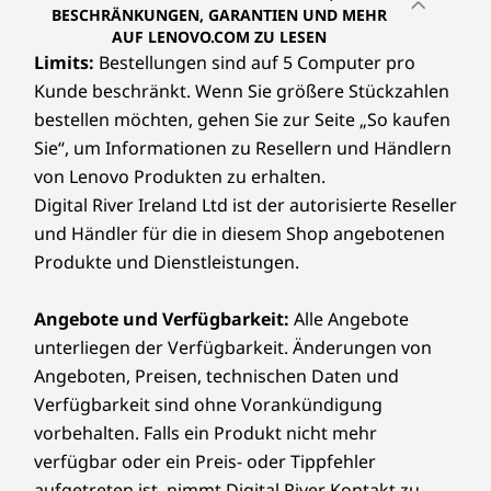
BESCHRÄNKUNGEN, GARANTIEN UND MEHR
0
AUF LENOVO.COM ZU LESEN
Limits:
Bestellungen sind auf 5 Computer pro
8
Kunde beschränkt. Wenn Sie größere Stückzahlen
0
bestellen möchten, gehen Sie zur Seite „So kaufen
Sie“, um Informationen zu Resellern und Händlern
p
von Lenovo Produkten zu erhalten.
Digital River Ireland Ltd ist der autorisierte Reseller
-
und Händler für die in diesem Shop angebotenen
M
Produkte und Dienstleistungen.
o
Angebote und Verfügbarkeit:
Alle Angebote
unterliegen der Verfügbarkeit. Änderungen von
n
Angeboten, Preisen, technischen Daten und
i
Verfügbarkeit sind ohne Vorankündigung
vorbehalten. Falls ein Produkt nicht mehr
t
verfügbar oder ein Preis- oder Tippfehler
aufgetreten ist, nimmt Digital River Kontakt zu