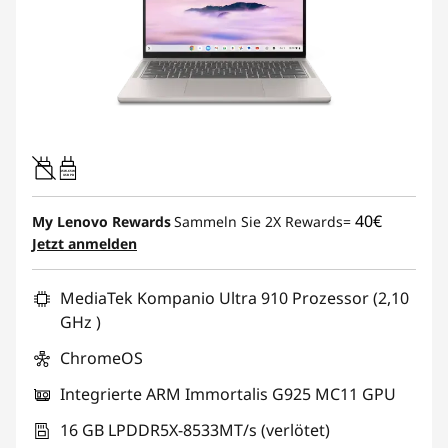
45W-65W
USB PD
40€
My Lenovo Rewards
Sammeln Sie 2X Rewards=
Jetzt anmelden
MediaTek Kompanio Ultra 910 Prozessor (2,10
GHz )
ChromeOS
Integrierte ARM Immortalis G925 MC11 GPU
16 GB LPDDR5X-8533MT/s (verlötet)