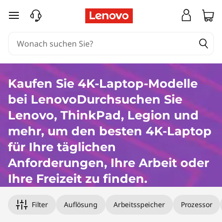
4
zum Hauptinhalt springen
K
-
L
Kaufen Sie 4K-Laptop-Modelle
a
bei LenovoDurchsuchen Sie
p
Lenovo, ThinkPad, Legion und
mehr, um den besten 4K-Laptop
t
für Ihre täglichen
o
Anforderungen, Ihre Arbeit oder
p
Ihre Freizeit zu finden.
s
Filter
Auflösung
Arbeitsspeicher
Prozessor