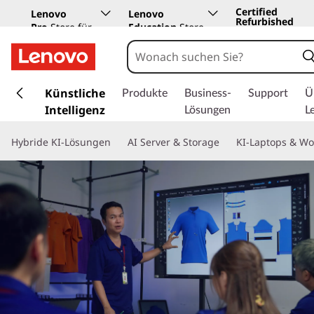
Certified
Lenovo
Lenovo
Refurbished
Pro
Store für
Education
Store
Unternehmen
z
u
Künstliche
Produkte
Business-
Support
Ü
m
Intelligenz
Lösungen
L
H
a
Hybride KI-Lösungen
AI Server & Storage
KI-Laptops & Wo
u
p
t
i
n
h
a
l
t
s
p