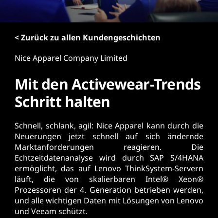
r
i
n
< Zurück zu allen Kundengeschichten
g
e
Nice Apparel Company Limited
n
Mit den Activewear-Trends
Schritt halten
Schnell, schlank, agil: Nice Apparel kann durch die
Neuerungen jetzt schnell auf sich ändernde
Marktanforderungen reagieren. Die
Echtzeitdatenanalyse wird durch SAP S/4HANA
ermöglicht, das auf Lenovo ThinkSystem-Servern
läuft, die von skalierbaren Intel® Xeon®
Prozessoren der 4. Generation betrieben werden,
und alle wichtigen Daten mit Lösungen von Lenovo
und Veeam schützt.