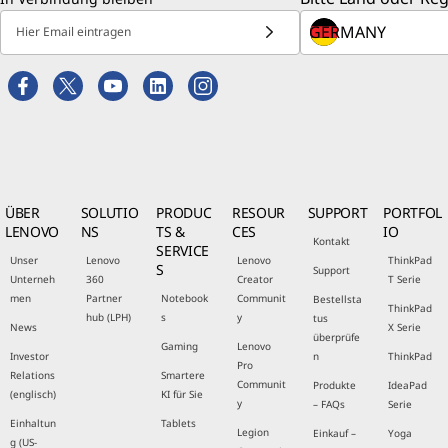
Hier Email eintragen
ÜBER
SOLUTIO
PRODUC
RESOUR
SUPPORT
PORTFOL
LENOVO
NS
TS &
CES
IO
Kontakt
SERVICE
Unser
Lenovo
Lenovo
ThinkPad
S
Support
Unterneh
360
Creator
T Serie
men
Partner
Notebook
Communit
Bestellsta
ThinkPad
hub (LPH)
s
y
tus
News
X Serie
überprüfe
Gaming
Lenovo
Investor
n
ThinkPad
Pro
Relations
Smartere
Communit
Produkte
IdeaPad
(englisch)
KI für Sie
y
– FAQs
Serie
Einhaltun
Tablets
Legion
Einkauf –
Yoga
g (US-