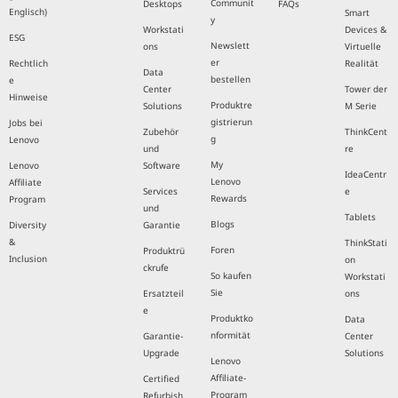
Communit
Desktops
FAQs
Englisch)
Smart
y
Workstati
Devices &
ESG
Newslett
ons
Virtuelle
er
Rechtlich
Realität
Data
bestellen
e
Center
Tower der
Hinweise
Produktre
Solutions
M Serie
gistrierun
Jobs bei
Zubehör
ThinkCent
g
Lenovo
und
re
My
Lenovo
Software
IdeaCentr
Lenovo
Affiliate
Services
e
Rewards
Program
und
Tablets
Blogs
Diversity
Garantie
&
ThinkStati
Foren
Produktrü
Inclusion
on
ckrufe
So kaufen
Workstati
Sie
Ersatzteil
ons
e
Produktko
Data
nformität
Garantie-
Center
Upgrade
Solutions
Lenovo
Affiliate-
Certified
Program
Refurbish