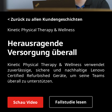
r
i
n
< Zurück zu allen Kundengeschichten
g
e
Kinetic Physical Therapy & Wellness
n
Herausragende
Versorgung überall
Kinetic Physical Therapy & Wellness verwendet
zuverlässige, sichere und nachhaltige Lenovo
Certified Refurbished Geräte, um seine Teams
überall zu unterstützen.
Fallstudie lesen
Schau Video