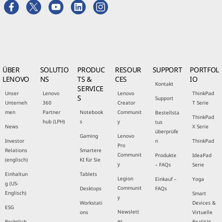
ÜBER
SOLUTIO
PRODUC
RESOUR
SUPPORT
PORTFOL
LENOVO
NS
TS &
CES
IO
Kontakt
SERVICE
Unser
Lenovo
Lenovo
ThinkPad
S
Support
Unterneh
360
Creator
T Serie
men
Partner
Notebook
Communit
Bestellsta
ThinkPad
hub (LPH)
s
y
tus
News
X Serie
überprüfe
Gaming
Lenovo
Investor
n
ThinkPad
Pro
Relations
Smartere
Communit
Produkte
IdeaPad
(englisch)
KI für Sie
y
– FAQs
Serie
Einhaltun
Tablets
Legion
Einkauf –
Yoga
g (US-
Communit
Desktops
FAQs
Englisch)
Smart
y
Workstati
Devices &
ESG
Newslett
ons
Virtuelle
er
Rechtlich
Realität