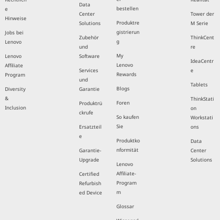
Data
bestellen
e
Center
Tower der
Hinweise
Produktre
Solutions
M Serie
gistrierun
Jobs bei
Zubehör
ThinkCent
g
Lenovo
und
re
My
Lenovo
Software
IdeaCentr
Lenovo
Affiliate
Services
e
Rewards
Program
und
Tablets
Blogs
Diversity
Garantie
&
ThinkStati
Foren
Produktrü
Inclusion
on
ckrufe
So kaufen
Workstati
Sie
Ersatzteil
ons
e
Produktko
Data
nformität
Garantie-
Center
Upgrade
Solutions
Lenovo
Affiliate-
Certified
Program
Refurbish
m
ed Device
Glossar