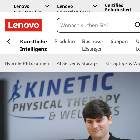
Certified
Lenovo
Lenovo
Refurbished
Pro
Store für
Education
Store
Unternehmen
z
u
Künstliche
Produkte
Business-
Support
Ü
m
Intelligenz
Lösungen
L
H
a
Hybride KI-Lösungen
AI Server & Storage
KI-Laptops & Wo
u
p
t
i
n
h
a
l
t
s
p