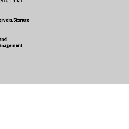
ternational
ervers,Storage
 and
Management