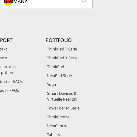
PPORT
PORTFOLIO
takt
ThinkPad T Serie
port
ThinkPad X Serie
ellstatus
ThinkPad
rprüfen
IdeaPad Serie
dukte – FAQs
Yoga
auf – FAQs
Smart Devices &
Virtuelle Realität
Tower der M Serie
ThinkCentre
IdeaCentre
Tablets