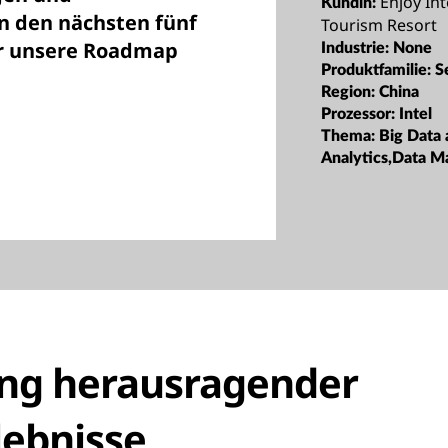
Enjoy In
Kundin:
n den nächsten fünf
Tourism Resort
für unsere Roadmap
Industrie:
None
Produktfamilie:
S
Region:
China
Prozessor:
Intel
Thema:
Big Data
Analytics,Data 
ung herausragender
lebnisse