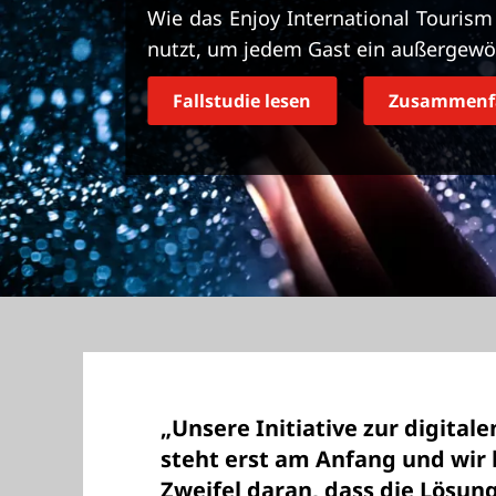
r
Wie das Enjoy International Touris
i
nutzt, um jedem Gast ein außergewöh
n
g
Fallstudie lesen
Zusammenfa
e
n
„Unsere Initiative zur digital
steht erst am Anfang und wir
Zweifel daran, dass die Lösun