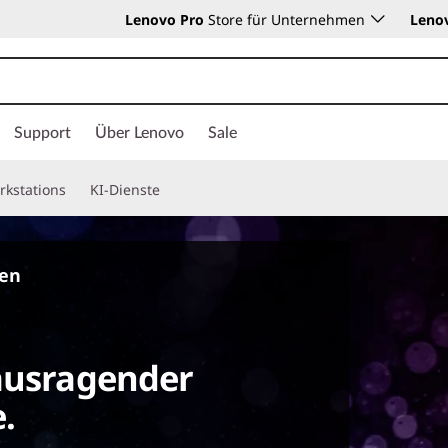
Lenovo Pro
Store für Unternehmen
Leno
Support
Über Lenovo
Sale
rkstations
KI-Dienste
ten
rausragender
.