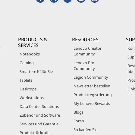
PRODUCTS &
RESOURCES
SU
SERVICES
r
Lenovo Creator
Kon
Notebooks
Community
Sup
Gaming
Lenovo Pro
Best
Community
Smartere KI für Sie
übe
Legion Community
Tablets
Pro
Newsletter bestellen
Desktops
Eink
Produktregistrierung
Workstations
My Lenovo Rewards
Data Center Solutions
Blogs
Zubehör und Software
Foren
Services und Garantie
So kaufen Sie
Produktrückrufe