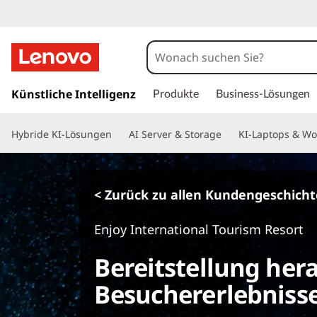
z
u
Künstliche Intelligenz
Produkte
Business-Lösungen
m
H
Hybride KI-Lösungen
AI Server & Storage
KI-Laptops & Wo
a
u
p
t
< Zurück zu allen Kundengeschich
i
n
Enjoy International Tourism Resort
h
a
Bereitstellung he
l
t
Besuchererlebnisse
s
p