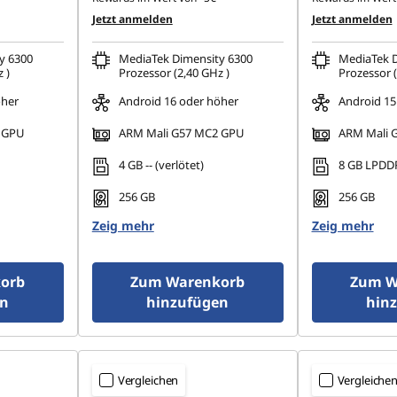
Jetzt anmelden
Jetzt anmelden
y 6300
MediaTek Dimensity 6300
MediaTek D
 )
Prozessor (2,40 GHz )
Prozessor (
öher
Android 16 oder höher
Android 15
 GPU
ARM Mali G57 MC2 GPU
ARM Mali 
4 GB -- (verlötet)
8 GB LPDDR
256 GB
256 GB
Zeig mehr
Zeig mehr
orb
Zum Warenkorb
Zum W
en
hinzufügen
hin
Vergleichen
Vergleiche