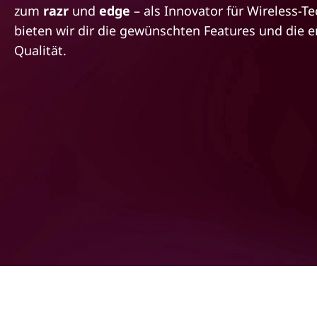
d
zum
razr
und
edge
– als Innovator für Wireless-T
r
i
i
bieten wir dir die gewünschten Features und die e
n
Qualität.
e
g
e
V
n
i
e
l
f
a
l
t