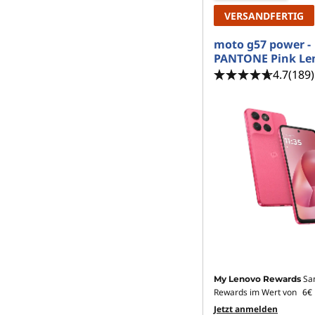
VERSANDFERTIG
moto g57 power -
PANTONE Pink L
4.7
(189)
Sa
My Lenovo Rewards
Rewards im Wert von
6€
Jetzt anmelden