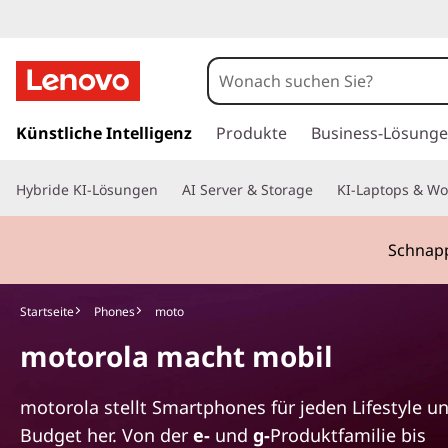
E
r
l
z
u
Künstliche Intelligenz
Produkte
Business-Lösung
e
m
H
b
Hybride KI-Lösungen
AI Server & Storage
KI-Laptops & Wo
a
u
e
p
Schnapp
t
n
i
n
S
Startseite
Phones
moto
h
motorola macht mobil
a
i
l
t
e
motorola stellt Smartphones für jeden Lifestyle u
s
Budget her. Von der
e-
und
g-
Produktfamilie bis
p