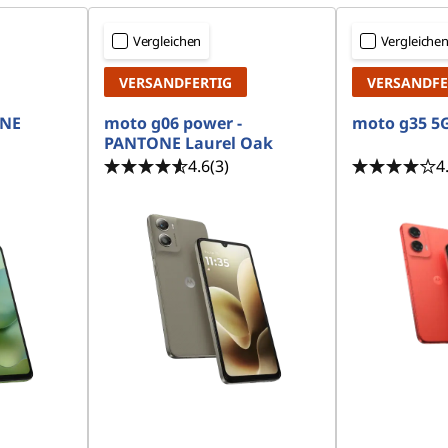
Vergleichen
Vergleiche
VERSANDFERTIG
VERSANDFE
ONE
moto g06 power -
moto g35 5G
PANTONE Laurel Oak
4.6
(3)
4