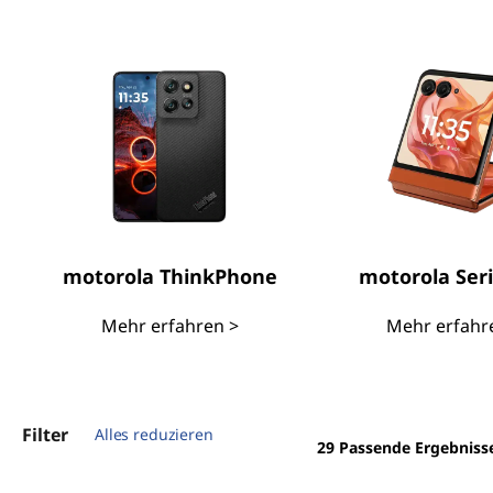
d
e
r
M
o
t
motorola ThinkPhone
motorola Seri
o
Mehr erfahren >
Mehr erfahr
S
m
Filter
Alles reduzieren
a
29
Passende Ergebniss