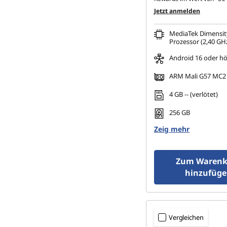
Jetzt anmelden
MediaTek Dimensit
Prozessor (2,40 GHz
Android 16 oder h
ARM Mali G57 MC2
4 GB -- (verlötet)
256 GB
Zeig mehr
Zum Warenk
hinzufüg
Vergleichen