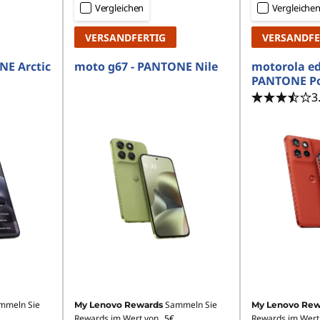
Vergleichen
Vergleiche
VERSANDFERTIG
VERSANDFE
NE Arctic
moto g67 - PANTONE Nile
motorola ed
PANTONE Po
3
mmeln Sie
Sammeln Sie
My Lenovo Rewards
My Lenovo Rew
Rewards im Wert von
5€
Rewards im Wert