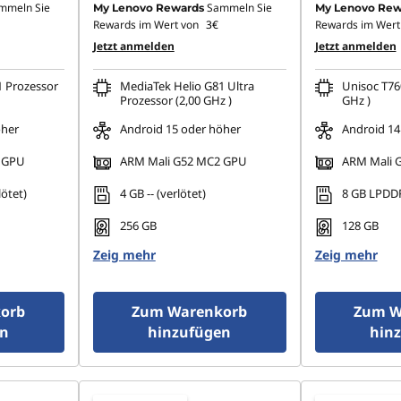
mmeln Sie
Sammeln Sie
My Lenovo Rewards
My Lenovo Rew
Rewards im Wert von
3€
Rewards im Wert
Jetzt anmelden
Jetzt anmelden
1 Prozessor
MediaTek Helio G81 Ultra
Unisoc T76
Prozessor (2,00 GHz )
GHz )
öher
Android 15 oder höher
Android 14
 GPU
ARM Mali G52 MC2 GPU
ARM Mali 
ötet)
4 GB -- (verlötet)
8 GB LPDDR
256 GB
128 GB
Zeig mehr
Zeig mehr
orb
Zum Warenkorb
Zum W
en
hinzufügen
hin