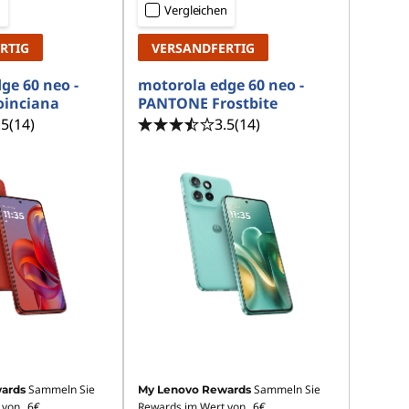
n
Vergleichen
RTIG
VERSANDFERTIG
ge 60 neo -
motorola edge 60 neo -
inciana
PANTONE Frostbite
.5
(14)
3.5
(14)
Sammeln Sie
Sammeln Sie
ards
My Lenovo Rewards
 von
6€
Rewards im Wert von
6€