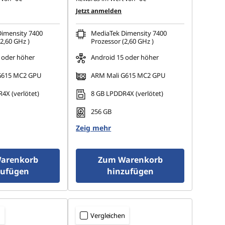
Jetzt anmelden
imensity 7400
MediaTek Dimensity 7400
2,60 GHz )
Prozessor (2,60 GHz )
 oder höher
Android 15 oder höher
G615 MC2 GPU
ARM Mali G615 MC2 GPU
4X (verlötet)
8 GB LPDDR4X (verlötet)
256 GB
Zeig mehr
arenkorb
Zum Warenkorb
zufügen
hinzufügen
n
Vergleichen