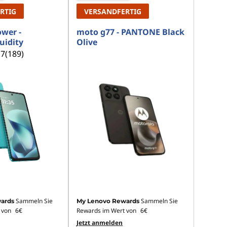
RTIG
VERSANDFERTIG
wer -
moto g77 - PANTONE Black
uidity
Olive
.7
(189)
Sammeln Sie
Sammeln Sie
ards
My Lenovo Rewards
 von
6€
Rewards im Wert von
6€
Jetzt anmelden