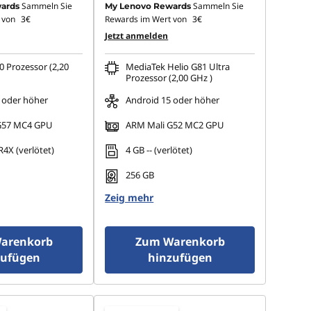
Sammeln Sie
Sammeln Sie
ards
My Lenovo Rewards
 von
3€
Rewards im Wert von
3€
Jetzt anmelden
0 Prozessor (2,20
MediaTek Helio G81 Ultra
Prozessor (2,00 GHz )
 oder höher
Android 15 oder höher
G57 MC4 GPU
ARM Mali G52 MC2 GPU
4X (verlötet)
4 GB -- (verlötet)
256 GB
Zeig mehr
arenkorb
Zum Warenkorb
zufügen
hinzufügen