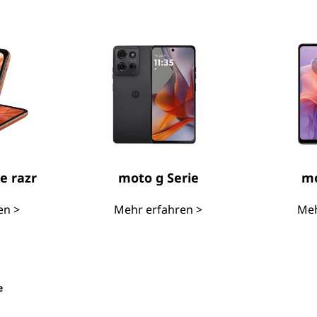
e razr
moto g Serie
mo
en >
Mehr erfahren >
Meh
e