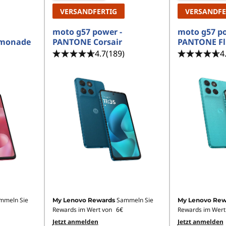
VERSANDFERTIG
VERSANDFE
moto g57 power -
moto g57 po
emonade
PANTONE Corsair
PANTONE Fl
4.7
(189)
4
mmeln Sie
Sammeln Sie
My Lenovo Rewards
My Lenovo Rew
Rewards im Wert von
6€
Rewards im Wert
Jetzt anmelden
Jetzt anmelden