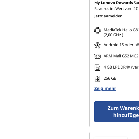
Sa
My Lenovo Rewards
L
Rewards im Wert von
2€
Jetzt anmelden
e
MediaTek Helio G8
n
(2,00 GHz )
Android 15 oder h
o
ARM Mali G52 MC2
v
4 GB LPDDR4X (verl
o
256 GB
Zeig mehr
Zum Warenk
hinzufüg