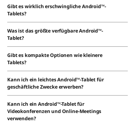
ü
Gibt es wirklich erschwingliche Android™-
r
Tablets?
j
Was ist das größte verfügbare Android™-
Tablet?
e
d
Gibt es kompakte Optionen wie kleinere
Tablets?
e
n
Kann ich ein leichtes Android™-Tablet für
geschäftliche Zwecke erwerben?
B
e
Kann ich ein Android™-Tablet für
Videokonferenzen und Online-Meetings
d
verwenden?
a