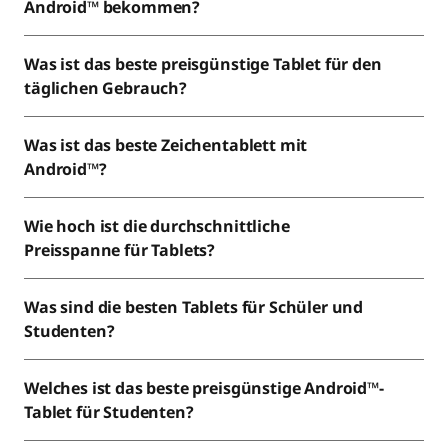
Android™ bekommen?
d
-
Was ist das beste preisgünstige Tablet für den
täglichen Gebrauch?
T
Was ist das beste Zeichentablett mit
a
Android™?
b
Wie hoch ist die durchschnittliche
l
Preisspanne für Tablets?
e
Was sind die besten Tablets für Schüler und
t
Studenten?
s
Welches ist das beste preisgünstige Android™-
f
Tablet für Studenten?