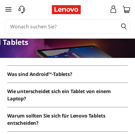
L
zum Hauptinhalt springen
e
i
 Tablets
s
t
u
Was sind Android™-Tablets?
n
Wie unterscheidet sich ein Tablet von einem
g
Laptop?
s
Warum sollten Sie sich für Lenovo Tablets
s
entscheiden?