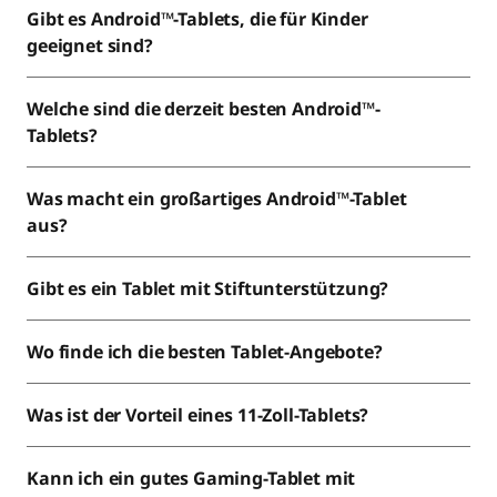
t
Gibt es Android™-Tablets, die für Kinder
a
geeignet sind?
r
Welche sind die derzeit besten Android™-
k
Tablets?
e
Was macht ein großartiges Android™-Tablet
aus?
A
n
Gibt es ein Tablet mit Stiftunterstützung?
d
Wo finde ich die besten Tablet-Angebote?
r
Was ist der Vorteil eines 11-Zoll-Tablets?
o
i
Kann ich ein gutes Gaming-Tablet mit