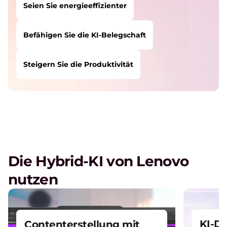
Seien Sie energieeffizienter
Befähigen Sie die KI-Belegschaft
Steigern Sie die Produktivität
BENUTZER WIE SIE HABEN HIER BEGONNEN:
Entdecken Sie bessere Business-Erkenntnisse
Mein KI-Projekt skalieren
Seien Sie energieeffizienter
Befähigen Sie die KI-Belegschaft
Die Hybrid-KI von Lenovo
Steigern Sie die Produktivität
nutzen
Entdecken Sie die Veränderungen,
welche die Unternehmens-KI im Jahr
Neu beginnen
2026 prägen werden.
Playbook anzeigen
KI-D
Contenterstellung mit