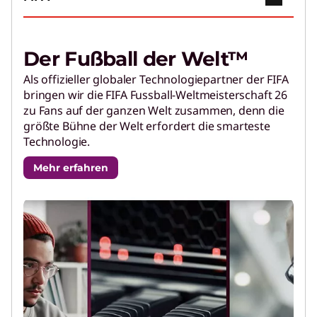
Der Fußball der Welt™
Stellen Sie KI mit diesen Geräten,
Als offizieller globaler Technologiepartner der FIFA
Infrastruktur, Lösungen und Services
bringen wir die FIFA Fussball-Weltmeisterschaft 26
im gesamten Unternehmen bereit.
zu Fans auf der ganzen Welt zusammen, denn die
Video abspielen
größte Bühne der Welt erfordert die smarteste
Technologie.
Innovation beschleunigen
Mehr erfahren
Erfahren Sie mehr über den Lenovo Hybrid AI
Advantage mit KI-Innovatoren.
Einführung und Change
Management
Schnelle Einführung von KI mit bewährten
Frameworks und Tools.