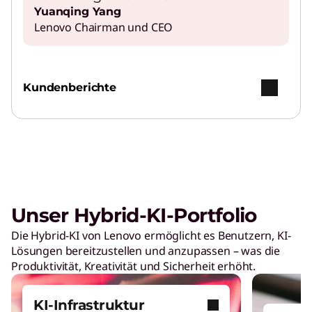
Yuanqing Yang
Lenovo Chairman und CEO
Stromverbrauch reduzieren
Steigern Sie die KI- und HPC-Leistung bei
gleichzeitig geringerem Energieverbrauch.
Kundenberichte
Flüssigkeitskühlung
Leistung ohne Kompromisse mit Neptune®
Liquid Cooling.
Unser Hybrid-KI-Portfolio
Die Hybrid-KI von Lenovo ermöglicht es Benutzern, KI-
Lösungen bereitzustellen und anzupassen – was die
Produktivität, Kreativität und Sicherheit erhöht.
Erfahren Sie, wie Lenovo KI-PCs Sie
KI-Infrastruktur