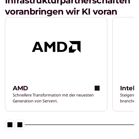
Infrastrukturpartnerschaften
voranbringen wir KI voran
AMD
Intel
Schnellere Transformation mit der neuesten
Steigern S
Generation von Servern.
branchenf