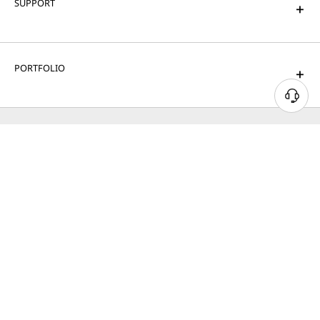
SUPPORT
PORTFOLIO
© 2026 Lenovo. Alle Rechte vorbehalten.
Datenschutz
Cookie-Zustimmungstool
Nutzungsbedingungen
Seitenübersicht
Richtlinie für externe Einreichungen
Impressum
Allgemeine Geschäftsbedingungen (AGB)