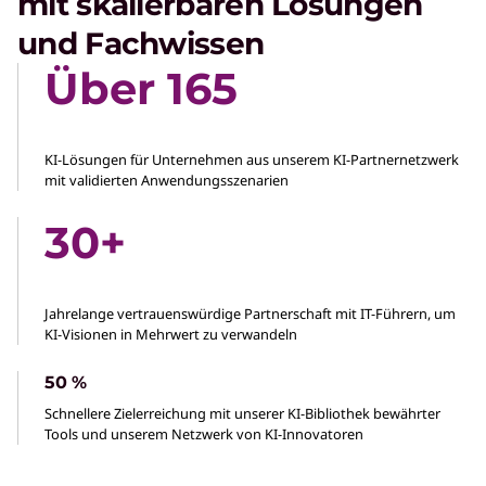
mit skalierbaren Lösungen
und Fachwissen
Über 165
Stellen Sie KI-Agenten ganz einfach
bereit.
KI-Lösungen für Unternehmen aus unserem KI-Partnernetzwerk
mit validierten Anwendungsszenarien
Video abspielen
30+
KI-PCs
Entfalten Sie eine beeindruckende Leistung, die
jede Aufgabe bewältigen kann.
Jahrelange vertrauenswürdige Partnerschaft mit IT-Führern, um
KI-Visionen in Mehrwert zu verwandeln
Agentische KI-Lösungen
50 %
Gehen Sie Anwendungsszenarien für KI im
Schnellere Zielerreichung mit unserer KI-Bibliothek bewährter
Unternehmen mit agentischer KI an.
Tools und unserem Netzwerk von KI-Innovatoren