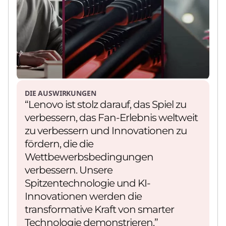
Expertenhilfe anfordern
Beschleunigen Sie die Ergebnisse aus
agentischer KI mit Hilfe von Lenovo Services.
DIE AUSWIRKUNGEN
“Lenovo ist stolz darauf, das Spiel zu
verbessern, das Fan-Erlebnis weltweit
zu verbessern und Innovationen zu
Entdecken Sie einen 'cooleren' Ansatz,
fördern, die die
um die Zukunft der KI voranzutreiben.
Wettbewerbsbedingungen
verbessern. Unsere
Video abspielen
Spitzentechnologie und KI-
Nachhaltigkeit vereinfachen
Innovationen werden die
Legen Sie Ihre Grundlinie für messbare
transformative Kraft von smarter
Fortschritte fest.
Technologie demonstrieren.”