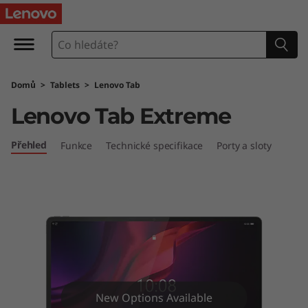
L
e
n
Domů
>
Tablets
>
Lenovo Tab
o
Lenovo Tab Extreme
v
Přehled
Funkce
Technické specifikace
Porty a sloty
o
T
a
b
E
New Options Available