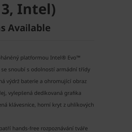
3, Intel)
s Available
oháněný platformou Intel® Evo™
se snoubí s odolností armádní třídy
á výdrž baterie a ohromující obraz
lej, vylepšená dedikovaná grafika
á klávesnice, horní kryt z uhlíkových
patří hands-free rozpoznávání tváře