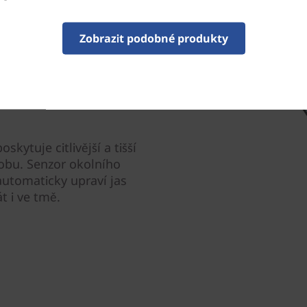
Zobrazit podobné produkty
ytuje citlivější a tišší
obu. Senzor okolního
automaticky upraví jas
t i ve tmě.