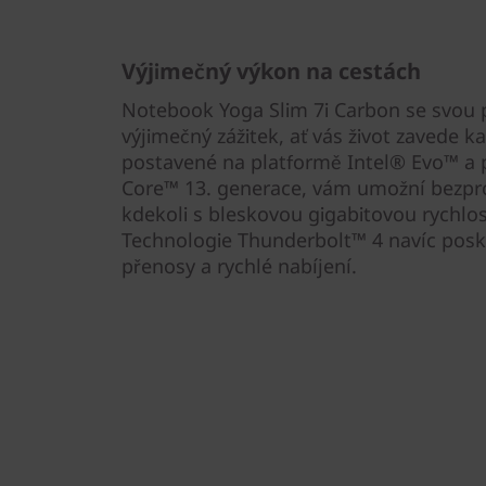
Výjimečný výkon na cestách
Notebook Yoga Slim 7i Carbon se svou p
výjimečný zážitek, ať vás život zavede ka
postavené na platformě Intel® Evo™ a
Core™ 13. generace, vám umožní bezpr
kdekoli s bleskovou gigabitovou rychlost
Technologie Thunderbolt™ 4 navíc posk
přenosy a rychlé nabíjení.