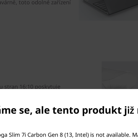
avárně, toto odolné zařízení
 stran 16:10 poskytuje
lování. Kombinace úžasného
Dolby Vision™ nabízí
e se, ale tento produkt již 
z. Společně s 3D zvukem
Kardon® je tento notebook
.
 bavil kdekoli.
ga Slim 7i Carbon Gen 8 (13, Intel) is not available. 