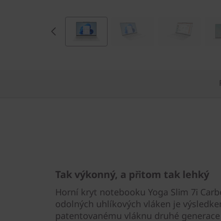
1
3
,
I
n
t
e
l
Tak výkonný, a přitom tak lehký
)
Horní kryt notebooku Yoga Slim 7i Carb
odolných uhlíkových vláken je výsledke
patentovanému vláknu druhé generace 