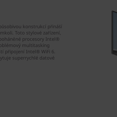
ůsobivou konstrukcí přináší
mkoli. Toto stylové zařízení,
 poháněné procesory Intel®
oblémový multitasking
í připojení Intel® WiFi 6.
ytuje superrychlé datové