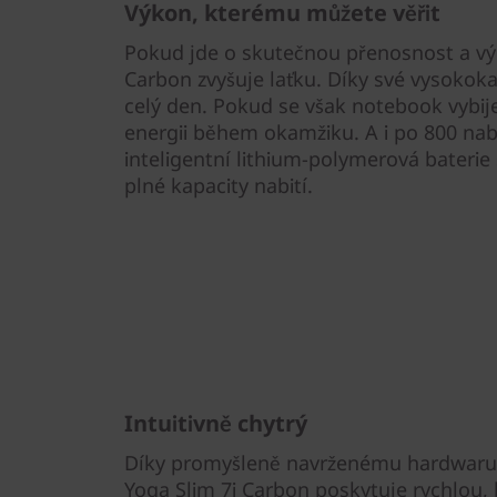
Výkon, kterému můžete věřit
Pokud jde o skutečnou přenosnost a výd
Carbon zvyšuje laťku. Díky své vysokoka
celý den. Pokud se však notebook vybije
energii během okamžiku. A i po 800 nabí
inteligentní lithium-polymerová baterie
plné kapacity nabití.
Intuitivně chytrý
Díky promyšleně navrženému hardwaru
Yoga Slim 7i Carbon poskytuje rychlou,