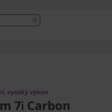
 vysoký výkon
m 7i Carbon
í, vysoký výkon
im 7i Carbon
, Intel)