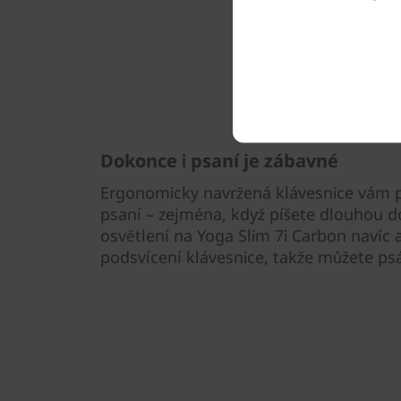
Dokonce i psaní je zábavné
Ergonomicky navržená klávesnice vám posk
psaní – zejména, když píšete dlouhou d
osvětlení na Yoga Slim 7i Carbon navíc 
podsvícení klávesnice, takže můžete psá