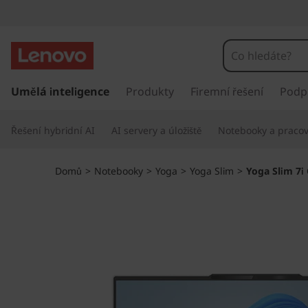
Y
o
g
P
ř
Umělá inteligence
Produkty
Firemní řešení
Podp
a
e
s
S
Řešení hybridní AI
AI servery a úložiště
Notebooky a pracovn
k
o
l
č
Domů
>
Notebooky
>
Yoga
>
Yoga Slim
>
Yoga Slim 7i 
i
i
t
n
m
a
h
7
l
a
i
v
n