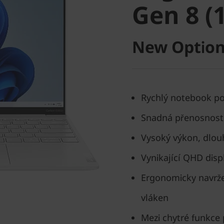
Gen 8 (1
New Option
Rychlý notebook p
Snadná přenosnost 
Vysoký výkon, dlouh
Vynikající QHD disp
Ergonomicky navržen
vláken
Mezi chytré funkce 