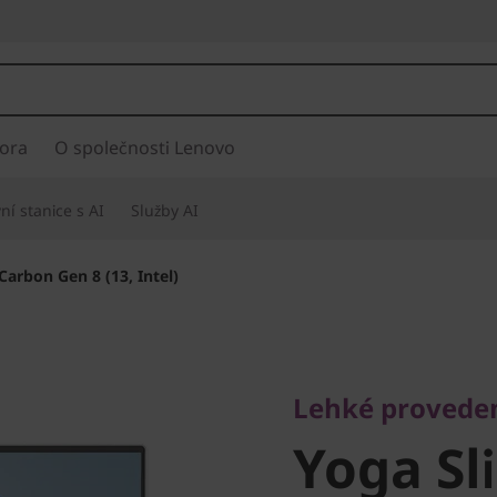
ora
O společnosti Lenovo
í stanice s AI
Služby AI
Carbon Gen 8 (13, Intel)
Lehké provedení,
Yoga Sli
Lehké proveden
Yoga Sl
Gen 8 (13