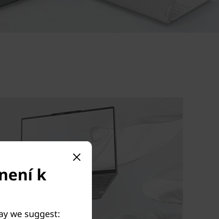
není k
May we suggest: