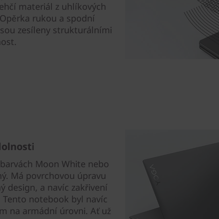
lehčí materiál z uhlíkových
. Opěrka rukou a spodní
jsou zesíleny strukturálními
nost.
olnosti
v barvách Moon White nebo
lný. Má povrchovou úpravu
ý design, a navíc zakřivení
. Tento notebook byl navíc
ům na armádní úrovni. Ať už