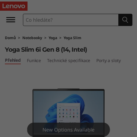
Y
o
g
Domů
>
Notebooky
>
Yoga
>
Yoga Slim
a
Yoga Slim 6i Gen 8 (14, Intel)
S
Přehled
Funkce
Technické specifikace
Porty a sloty
l
i
m
6
i
New Options Available