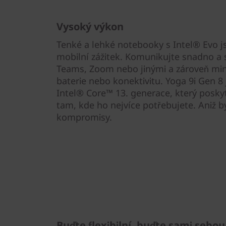
Vysoký výkon
Tenké a lehké notebooky s Intel® Evo j
mobilní zážitek. Komunikujte snadno a s
Teams, Zoom nebo jinými a zároveň min
baterie nebo konektivitu. Yoga 9i Gen 
Intel® Core™ 13. generace, který posky
tam, kde ho nejvíce potřebujete. Aniž b
kompromisy.
Buďte flexibilní, buďte sami sebou