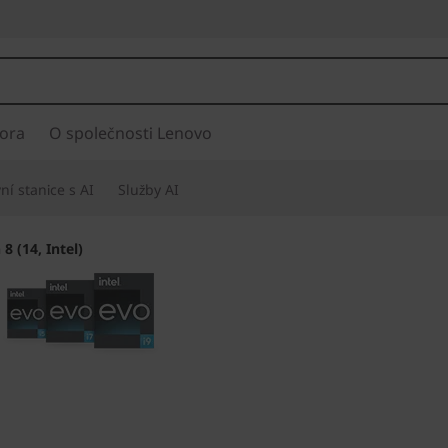
ora
O společnosti Lenovo
í stanice s AI
Služby AI
8 (14, Intel)
Popusťte uzdu kre