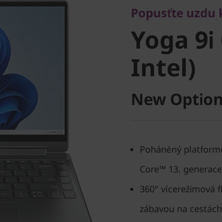
Yoga 9i G
Popusťte uzdu k
Yoga 9i 
Intel)
Intel)
New Option
Poháněný platform
Core™ 13. generace
360° vícerežimová f
zábavou na cestách