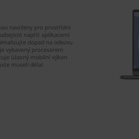
sou navrženy pro prvotřídní
ebejistě napříč aplikacemi
imalizujte dopad na odezvu
8 je vybavený procesorem
tuje úžasný mobilní výkon
yste museli dělat