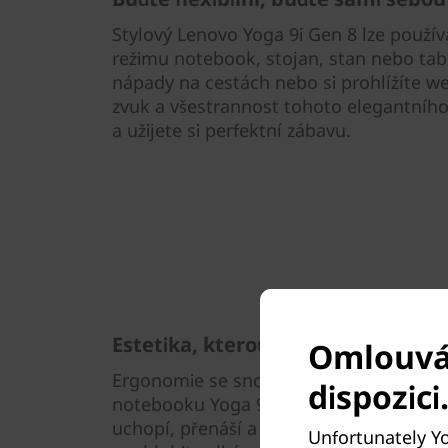
Stylový Lenovo Yoga 9i Gen 8 lze použív
režimu notebook, stojan, stan nebo tab
nápady na cestách nebo si prohlížíte 
zvuk a všestrannost tohoto elegantníh
a užijete si perfektní zábavu.
Estetika, kterou můžete cítit
Omlouvám
Ergonomie se snoubí s odolností a est
dispozici
notebooku Yoga 9i Gen 8 2v1. Díky za
uchopí, přenáší a používá, když jste na
Unfortunately Yo