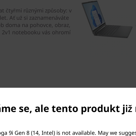
at čtyřmi různými způsoby: v
let. Ať už si zaznamenáváte
web doma na pohovce, obraz,
o 2v1 notebooku vás ohromí
e se, ale tento produkt již 
etikou v pohodlném designu
.
obleným hranám se snadno
 cestách. Může se také
ga 9i Gen 8 (14, Intel) is not available. May we sugges