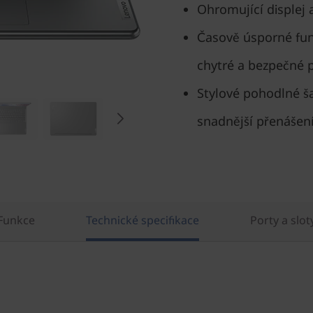
Ohromující displej 
Časově úsporné funk
chytré a bezpečné 
Stylové pohodlné š
snadnější přenášen
Funkce
Technické specifikace
Porty a slot