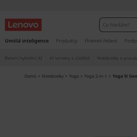
Y
o
g
P
ř
Umělá inteligence
Produkty
Firemní řešení
Podp
a
e
s
9
Řešení hybridní AI
AI servery a úložiště
Notebooky a pracovn
k
o
i
č
Domů
>
Notebooky
>
Yoga
>
Yoga 2-in-1
>
Yoga 9i Gen 
i
G
t
n
e
a
h
n
l
a
8
v
n