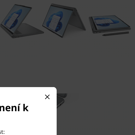
není k
t: