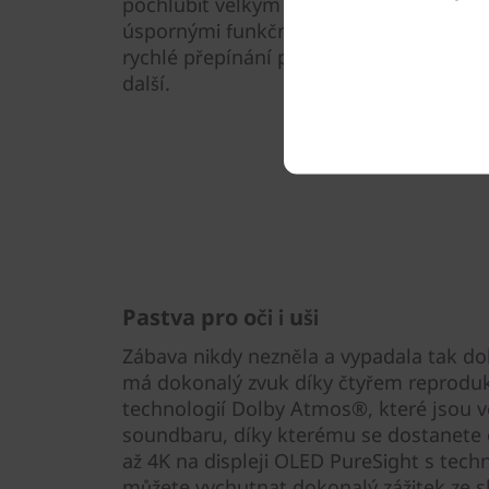
pochlubit velkým touchpadem, klávesni
úspornými funkčními klávesami na jedno
rychlé přepínání pro zvýšení výkonu, r
další.
Pastva pro oči i uši
Zábava nikdy nezněla a vypadala tak do
má dokonalý zvuk díky čtyřem reprodu
technologií Dolby Atmos®, které jsou 
soundbaru, díky kterému se dostanete d
až 4K na displeji OLED PureSight s techn
můžete vychutnat dokonalý zážitek ze s