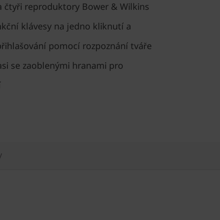
a čtyři reproduktory Bower & Wilkins
ční klávesy na jedno kliknutí a
přihlašování pomocí rozpoznání tváře
asi se zaoblenými hranami pro
í
y