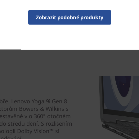
cí edge-to-edge a časově
 kliknutí, které umožňují
ozostření pozadí na kameře a
Zobrazit podobné produkty
bře. Lenovo Yoga 9i Gen 8
ktorům Bowers & Wilkins s
vestavěné v o 360° otočném
o středu dění. S rozlišením
ologií Dolby Vision™ si
ledování.