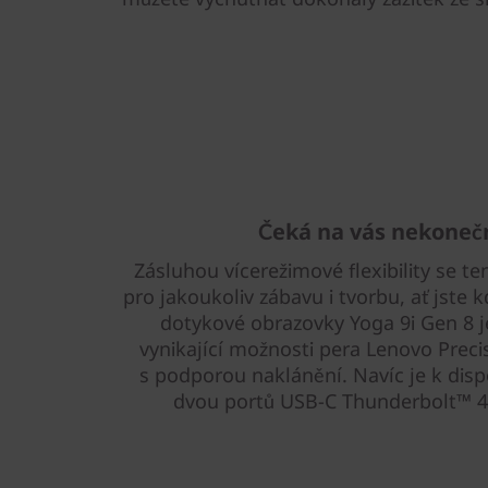
Čeká na vás nekoneč
Zásluhou vícerežimové flexibility se t
pro jakoukoliv zábavu i tvorbu, ať jste 
dotykové obrazovky Yoga 9i Gen 8 
vynikající možnosti pera Lenovo Precis
s podporou naklánění. Navíc je k disp
dvou portů USB-C Thunderbolt™ 4 p