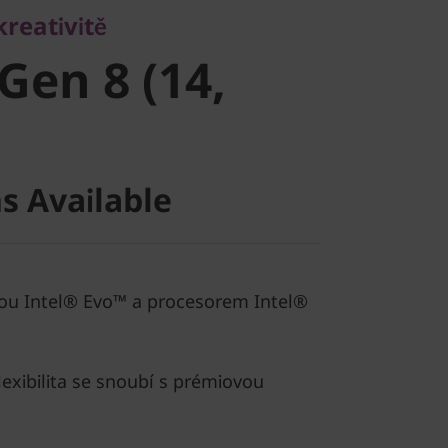
en 8 (14,
reativitě
Gen 8 (14,
s Available
ou Intel® Evo™ a procesorem Intel®
lexibilita se snoubí s prémiovou