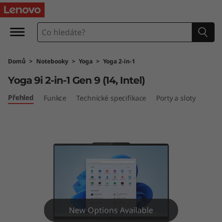
Y
o
g
Domů
>
Notebooky
>
Yoga
>
Yoga 2-in-1
a
Yoga 9i 2-in-1 Gen 9 (14, Intel)
9
Přehled
Funkce
Technické specifikace
Porty a sloty
i
2
-
i
n
New Options Available