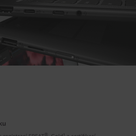
nku
®