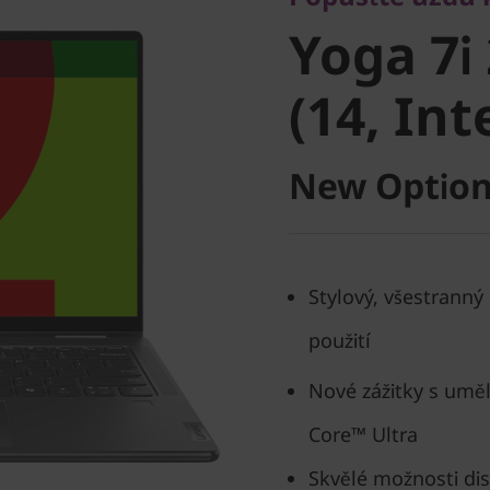
Yoga 7i 2
Yoga 7i 
(14, Intel
(14, Int
New Option
Stylový, všestranný
použití
Nové zážitky s uměl
Core™ Ultra
Skvělé možnosti dis