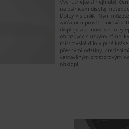
Vychutnejte si nejhlubší čern
na oslnivém displeji noteboo
Dolby Vision®. Nyní můžet
zařízením prostřednictvím 
displeje a ponořit se do vyl
obrazovce s úzkými rámečky
mistrovské dílo v plné kráse
přesnými odstíny, precizním
vestavěným prostorovým zv
obklopí.