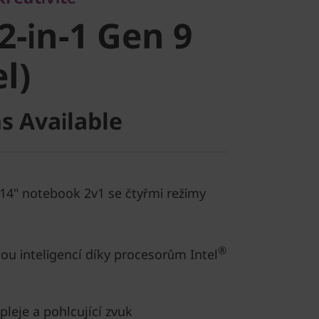
-in-1 Gen 9
2-in-1 Gen 9
)
el)
s Available
 14" notebook 2v1 se čtyřmi režimy
®
ou inteligencí díky procesorům Intel
pleje a pohlcující zvuk