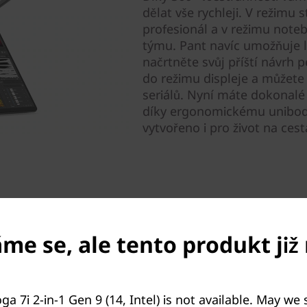
dělat vše rychleji. V režimu
profesionál a v režimu note
týmu. Pant navíc umožňuje le
načrtněte svůj příští návrh p
do režimu displeje a můžete
seriálů. Nyní máte dokonalé z
díky ergonomickému unibod
vytvořeno i pro život na ces
e se, ale tento produkt již 
.
 s chytrými funkcemi - Lenovo
a 7i 2-in-1 Gen 9 (14, Intel) is not available. May we