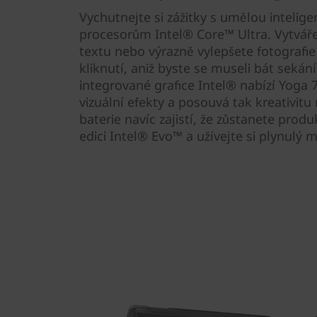
)
Vychutnejte si zážitky s umělou intelige
procesorům Intel® Core™ Ultra. Vytvář
textu nebo výrazně vylepšete fotografi
kliknutí, aniž byste se museli bát sekání
integrované grafice Intel® nabízí Yoga 
vizuální efekty a posouvá tak kreativitu 
baterie navíc zajistí, že zůstanete produ
edici Intel® Evo™ a užívejte si plynulý m