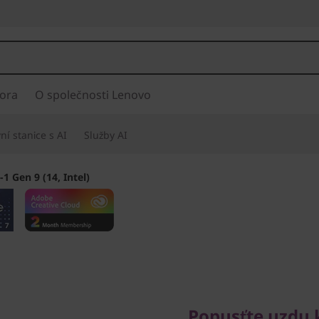
ora
O společnosti Lenovo
í stanice s AI
Služby AI
-1 Gen 9 (14, Intel)
Popusťte uzdu kre
Popusťte uzdu k