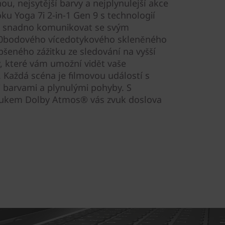
ou, nejsytější barvy a nejplynulejší akce
ku Yoga 7i 2-in-1 Gen 9 s technologií
e snadno komunikovat se svým
10bodového vícedotykového skleněného
epšeného zážitku ze sledování na vyšší
, které vám umožní vidět vaše
. Každá scéna je filmovou událostí s
i barvami a plynulými pohyby. S
ukem Dolby Atmos® vás zvuk doslova