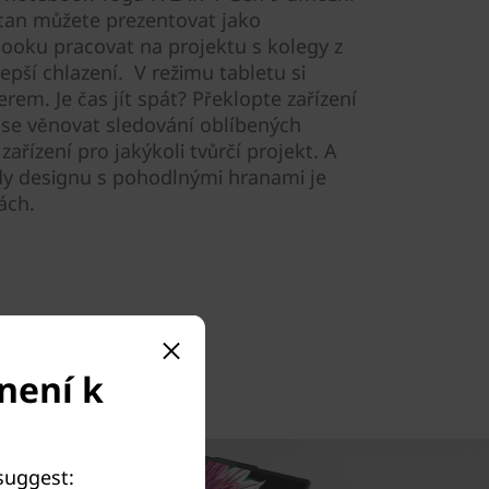
 stan můžete prezentovat jako
booku pracovat na projektu s kolegy z
pší chlazení. V režimu tabletu si
erem. Je čas jít spát? Překlopte zařízení
 se věnovat sledování oblíbených
ařízení pro jakýkoli tvůrčí projekt. A
y designu s pohodlnými hranami je
tách.
není k
 suggest: