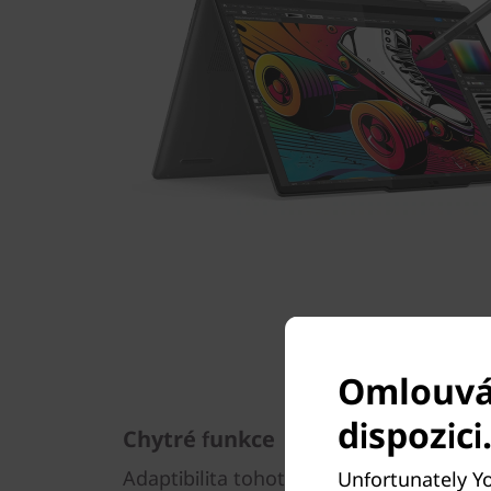
Omlouvám
dispozici
Chytré funkce
Adaptibilita tohoto zařízení je spojena
Unfortunately Yog