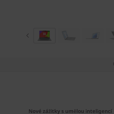
9
(
1
4
″
I
n
t
e
l
Nové zážitky s umělou inteligencí