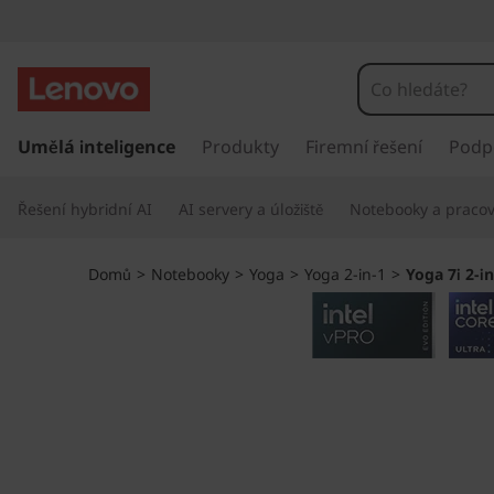
L
e
n
P
ř
Umělá inteligence
Produkty
Firemní řešení
Podp
o
e
s
v
Řešení hybridní AI
AI servery a úložiště
Notebooky a pracovn
k
o
o
č
Domů
>
Notebooky
>
Yoga
>
Yoga 2-in-1
>
Yoga 7i 2-in
i
Y
t
n
o
a
h
g
l
a
a
v
n