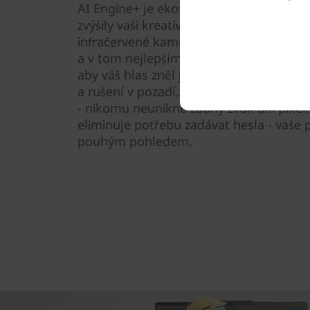
AI Engine+ je ekosystém intuitivních fu
zvýšily vaši kreativitu. Videohovory jso
infračervené kameře s rozlišením Full H
a v tom nejlepším světle. Inteligentní
aby váš hlas zněl jasně a zřetelně, pro
a rušení v pozadí. Od týmových hovorů 
- nikomu neunikne žádný zvuk ani pixel. 
eliminuje potřebu zadávat hesla - vaše 
pouhým pohledem.