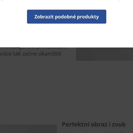
nkcí navržených tak, aby
u úžasně reálné díky 2Mpx
Zobrazit podobné produkty
D, díky které vypadáte ostře
 potlačení šumu také umožní,
tože odstraní nežádoucí hluk
až po živé přenosy fanoušků
A inteligentní přihlašování
práce tak začne okamžitě
Perfektní obraz i zvuk