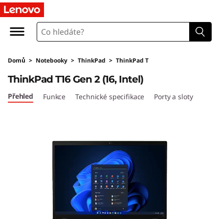
T
h
i
Domů
>
Notebooky
>
ThinkPad
>
ThinkPad T
n
ThinkPad T16 Gen 2 (16, Intel)
k
Přehled
Funkce
Technické specifikace
Porty a sloty
P
a
d
T
1