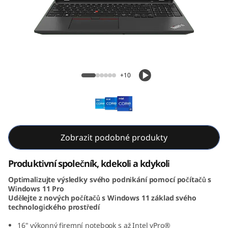
6
G
e
n
ThinkPad T16 Gen 2 (16, Intel)
+10
2
(
1
Zobrazit podobné produkty
6
Produktivní společník, kdekoli a kdykoli
,
Optimalizujte výsledky svého podnikání pomocí počítačů s
Windows 11 Pro
I
Udělejte z nových počítačů s Windows 11 základ svého
technologického prostředí
n
16" výkonný firemní notebook s až Intel vPro®