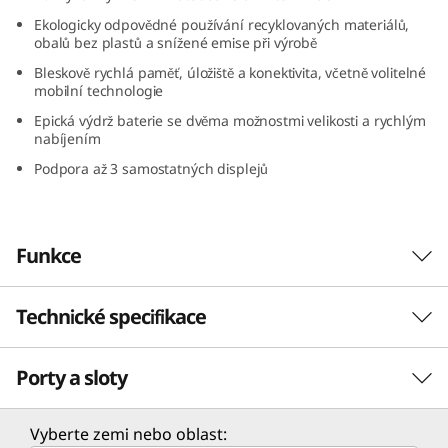
t
Ekologicky odpovědné používání recyklovaných materiálů,
obalů bez plastů a snížené emise při výrobě
e
Bleskově rychlá paměť, úložiště a konektivita, včetně volitelné
mobilní technologie
l
Epická výdrž baterie se dvěma možnostmi velikosti a rychlým
nabíjením
)
Podpora až 3 samostatných displejů
Funkce
Technické specifikace
Výkonné firemní zařízení
Notebook ThinkPad T16 Gen 2, poháněný až
Porty a sloty
VÝKON
Intel vPro® s procesorem Intel® Core™ 13.
generace, se může pochlubit vysokým
výkonem a bleskově rychlou pamětí, úložištěm
Procesor
Vyberte zemi nebo oblast: