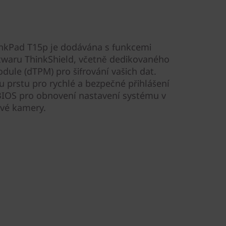
inkPad T15p je dodávána s funkcemi
twaru ThinkShield, včetně dedikovaného
ule (dTPM) pro šifrování vašich dat.
u prstu pro rychlé a bezpečné přihlášení
 BIOS pro obnovení nastavení systému v
ové kamery.