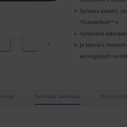
Spousta paměti, úlož
Thunderbolt™ 4
Vylepšené zabezpeče
Je šetrná k životním
ekologických certif
Funkce
Technické specifikace
Porty a slot