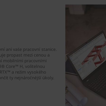
ní ani vaše pracovní stanice.
nuje propast mezi cenou a
i mobilními pracovními
el® Core™ H, volitelnou
RTX™ a režim vysokého
čit ty nejnáročnější úkoly.