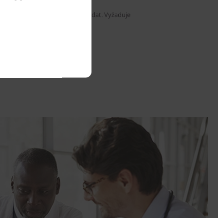
tože modul nelze dodatečně přidat. Vyžaduje