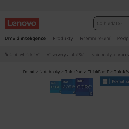
T
h
i
P
ř
Umělá inteligence
Produkty
Firemní řešení
Podp
n
e
s
k
Řešení hybridní AI
AI servery a úložiště
Notebooky a pracovn
k
o
P
č
Domů
>
Notebooky
>
ThinkPad
>
ThinkPad T
>
ThinkPa
i
a
t
n
d
a
h
T
l
a
1
v
n