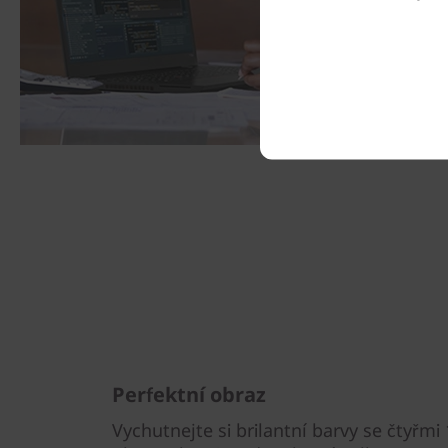
Perfektní obraz
Vychutnejte si brilantní barvy se čtyřmi 