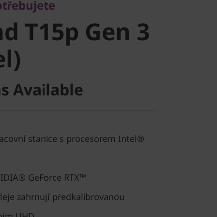
d T15p Gen
otřebujete
d T15p Gen 3
el)
el)
s Available
racovní stanice s procesorem Intel®
NVIDIA® GeForce RTX™
pleje zahrnují předkalibrovanou
ením UHD