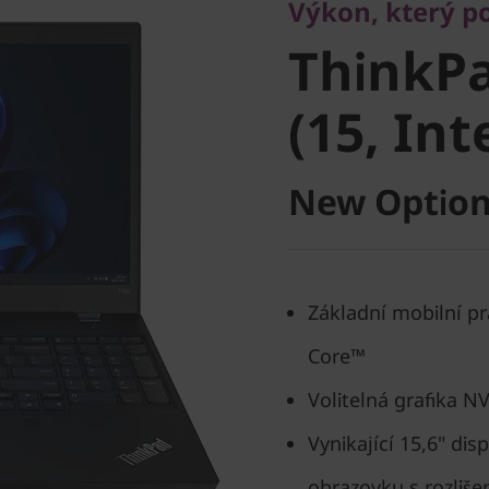
ThinkPa
Výkon, který p
ThinkPa
3 (15, Int
(15, Int
New Option
Základní mobilní p
Core™
Volitelná grafika 
Vynikající 15,6" dis
obrazovku s rozliš