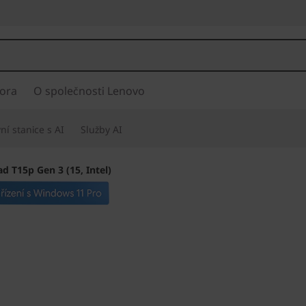
ora
O společnosti Lenovo
í stanice s AI
Služby AI
d T15p Gen 3 (15, Intel)
Výkon, který potř