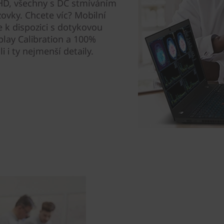
UHD, všechny s DC stmíváním
zovky. Chcete víc? Mobilní
 k dispozici s dotykovou
play Calibration a 100%
i ty nejmenší detaily.