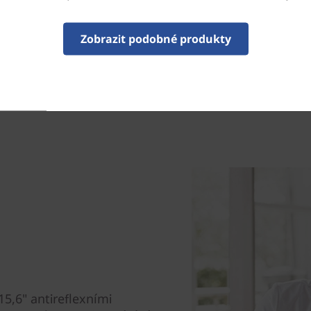
** s WWAN musíte zakoupit rovnou, pro
Zobrazit podobné produkty
poskytovatele síťových služeb.
15,6" antireflexními