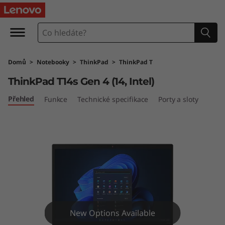
T
h
i
Domů
>
Notebooky
>
ThinkPad
>
ThinkPad T
n
ThinkPad T14s Gen 4 (14, Intel)
k
Přehled
Funkce
Technické specifikace
Porty a sloty
P
a
d
T
1
New Options Available