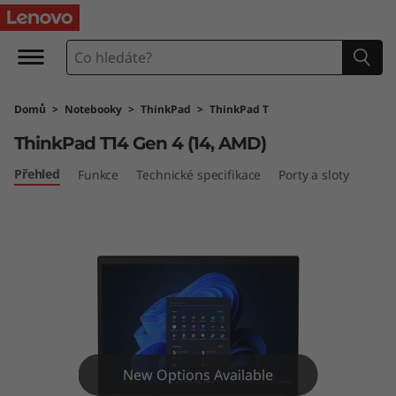
T
h
i
Domů
>
Notebooky
>
ThinkPad
>
ThinkPad T
n
ThinkPad T14 Gen 4 (14, AMD)
k
Přehled
Funkce
Technické specifikace
Porty a sloty
P
a
d
T
1
New Options Available