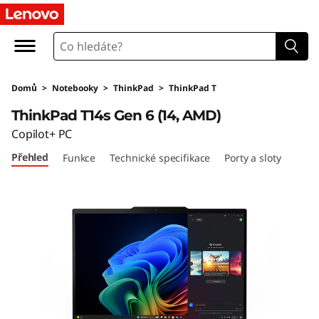
L
e
n
Domů
>
Notebooky
>
ThinkPad
>
ThinkPad T
o
ThinkPad T14s Gen 6 (14, AMD)
v
Copilot+ PC
Přehled
Funkce
Technické specifikace
Porty a sloty
o
T
h
i
n