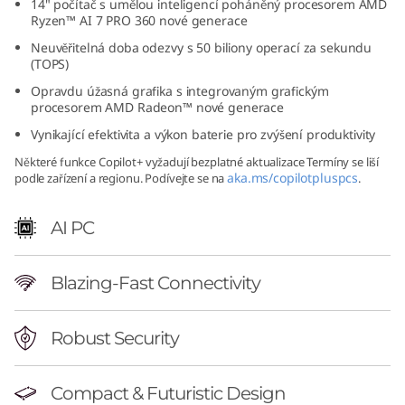
14" počítač s umělou inteligencí poháněný procesorem AMD
6
Ryzen™ AI 7 PRO 360 nové generace
Neuvěřitelná doba odezvy s 50 biliony operací za sekundu
(
(TOPS)
Opravdu úžasná grafika s integrovaným grafickým
1
procesorem AMD Radeon™ nové generace
4
Vynikající efektivita a výkon baterie pro zvýšení produktivity
Některé funkce Copilot+ vyžadují bezplatné aktualizace Termíny se liší
″
aka.ms/copilotpluspcs
podle zařízení a regionu. Podívejte se na
.
A
AI PC
M
Blazing-Fast Connectivity
D
)
Robust Security
L
Compact & Futuristic Design