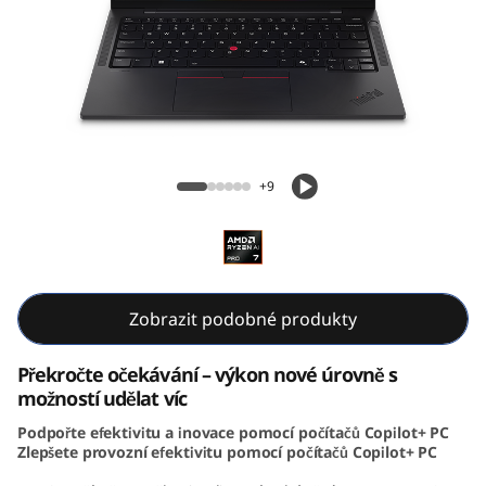
k
P
a
d
ThinkPad T14s Gen 6 (14, AMD)
T
+9
1
4
s
Zobrazit podobné produkty
G
Překročte očekávání – výkon nové úrovně s
možností udělat víc
e
Podpořte efektivitu a inovace pomocí počítačů Copilot+ PC
Zlepšete provozní efektivitu pomocí počítačů Copilot+ PC
n