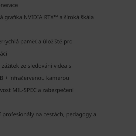
enerace
á grafika NVIDIA RTX™ a široká škála
errychlá paměť a úložiště pro
áci
 zážitek ze sledování videa s
B + infračervenou kamerou
ivost MIL-SPEC a zabezpečení
í profesionály na cestách, pedagogy a