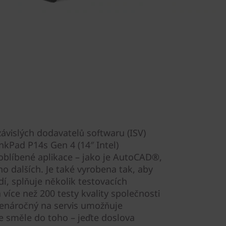
ávislých dodavatelů softwaru (ISV)
nkPad P14s Gen 4 (14″ Intel)
oblíbené aplikace – jako je AutoCAD®,
 dalších. Je také vyrobena tak, aby
dí, splňuje několik testovacích
více než 200 testy kvality společnosti
 nenáročný na servis umožňuje
že směle do toho – jeďte doslova