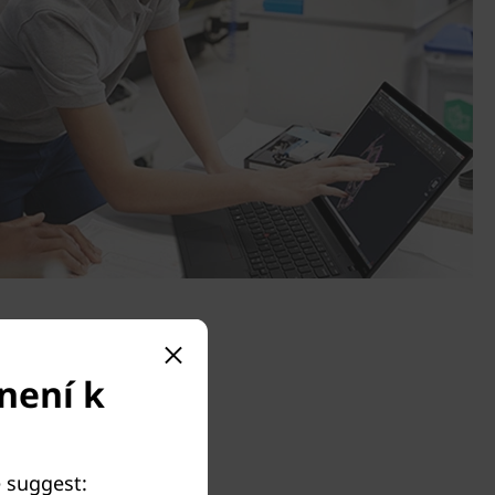
není k
e suggest: