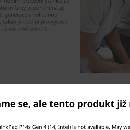
to mobilní pracovní stanice se
 Storm Grey je poháněná až
. generace a volitelnou
takže je ideální pro vysoce
 už vás život zavede
e se, ale tento produkt již 
.
inkPad P14s Gen 4 (14, Intel) is not available. May w