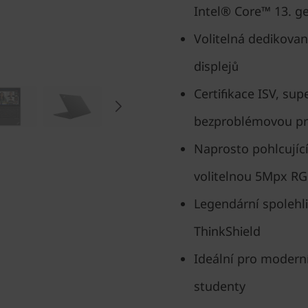
Intel® Core™ 13. g
Volitelná dedikovan
displejů
Certifikace ISV, sup
bezproblémovou pr
Naprosto pohlcující
volitelnou 5Mpx RG
Legendární spolehl
ThinkShield
Ideální pro modern
studenty