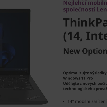
Nejlehčí mobiln
ThinkPa
společnosti Le
ThinkPa
4 (14, Int
(14, Int
New Option
Optimalizujte výsledky
Windows 11 Pro
Udělejte z nových počí
technologického prostř
14" mobilní zařízen