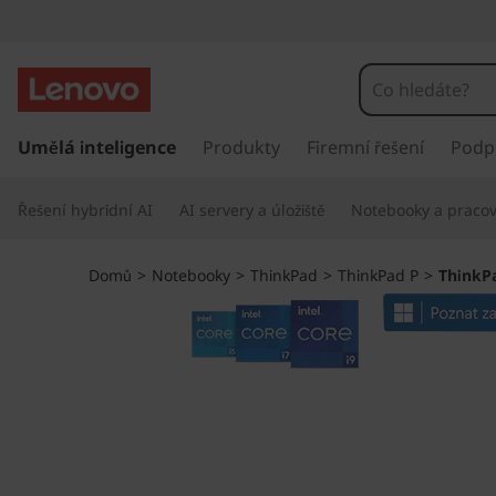
T
h
i
P
ř
Umělá inteligence
Produkty
Firemní řešení
Podp
n
e
s
k
Řešení hybridní AI
AI servery a úložiště
Notebooky a pracovn
k
o
P
č
Domů
>
Notebooky
>
ThinkPad
>
ThinkPad P
>
ThinkPa
i
a
t
n
d
a
h
P
l
a
1
v
n