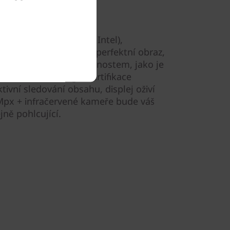
zu
nkPad P14s Gen 4 (14" Intel),
ran 16:10, poskytuje perfektní obraz,
m na cestách. Díky možnostem, jako je
1800), DC dimming a certifikace
tivní sledování obsahu, displej oživí
 5Mpx + infračervené kameře bude váš
jně pohlcující.