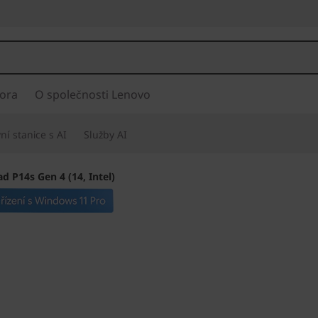
ora
O společnosti Lenovo
í stanice s AI
Služby AI
d P14s Gen 4 (14, Intel)
Nejlehčí mobilní p
společnosti Lenov