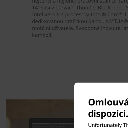
nejtenčí a nejlehčí pracovní stanicí. Ta
14" šasi v barvách Thunder Black nebo
Intel vPro® s procesory Intel® Core™ 13
dedikovanou grafickou kartou NVIDIA®, 
mobilní uživatele. Svobodně inovujte, ať
kamkoli.
Omlouvám
dispozici
Unfortunately Th