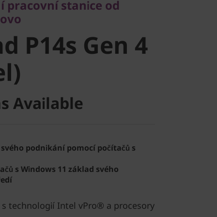
í pracovní stanice od
d P14s Gen
novo
d P14s Gen 4
el)
el)
s Available
 svého podnikání pomocí počítačů s
tačů s Windows 11 základ svého
edí
í s technologií Intel vPro® a procesory