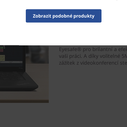
Ohromující kvalita obra
Zobrazit podobné produkty
Mobilní pracovní stanice Thi
optimalizovaná s poměrem st
který potřebujete k inovací
rozlišení 2,8K OLED (2880 x 
Eyesafe® pro brilantní a efek
vaši práci. A díky volitelné
zážitek z videokonferencí ste