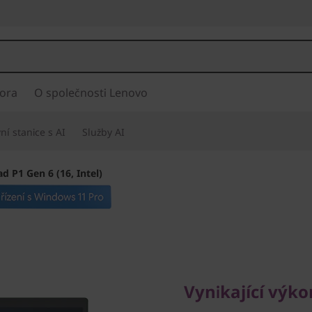
ora
O společnosti Lenovo
í stanice s AI
Služby AI
d P1 Gen 6 (16, Intel)
Vynikající výkon,
ThinkPad
Vynikající výko