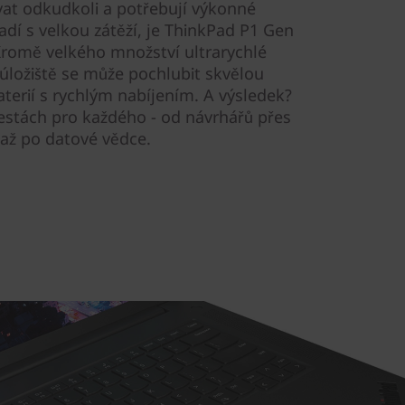
ovat odkudkoli a potřebují výkonné
radí s velkou zátěží, je ThinkPad P1 Gen
. Kromě velkého množství ultrarychlé
ložiště se může pochlubit skvělou
aterií s rychlým nabíjením. A výsledek?
estách pro každého - od návrhářů přes
 až po datové vědce.