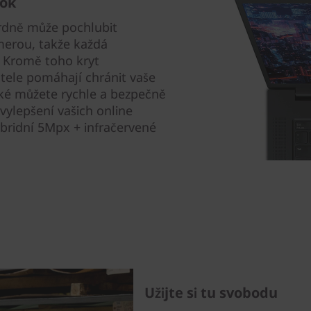
rok
ardně může pochlubit
merou, takže každá
. Kromě toho kryt
tele pomáhají chránit vaše
ké můžete rychle a bezpečně
vylepšení vašich online
ybridní 5Mpx + infračervené
Užijte si tu svobodu