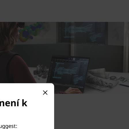
není k
suggest: