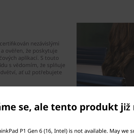
certifikován nezávislými
 a ověřen, že poskytuje
čových aplikací. S touto
lidu s vědomím, že splňuje
větví, ať už potřebujete
e se, ale tento produkt již 
.
inkPad P1 Gen 6 (16, Intel) is not available. May we 