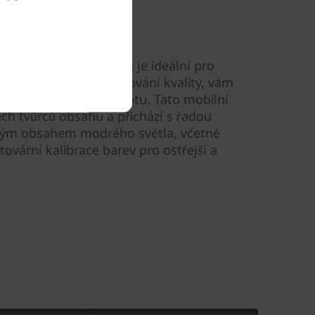
em stran 16:10, která je ideální pro
racovní úkoly bez obětování kvality, vám
) poskytne větší hodnotu. Tato mobilní
ech tvůrců obsahu a přichází s řadou
ízkým obsahem modrého světla, včetně
ovární kalibrace barev pro ostřejší a