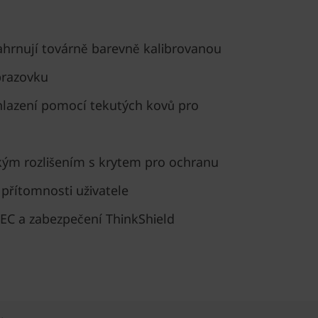
ahrnují továrně barevně kalibrovanou
razovku
hlazení pomocí tekutých kovů pro
ým rozlišením s krytem pro ochranu
přítomnosti uživatele
PEC a zabezpečení ThinkShield