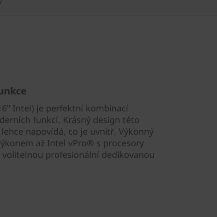
y
funkce
" Intel) je perfektní kombinací
erních funkcí. Krásný design této
 lehce napovídá, co je uvnitř. Výkonný
ýkonem až Intel vPro® s procesory
 volitelnou profesionální dedikovanou