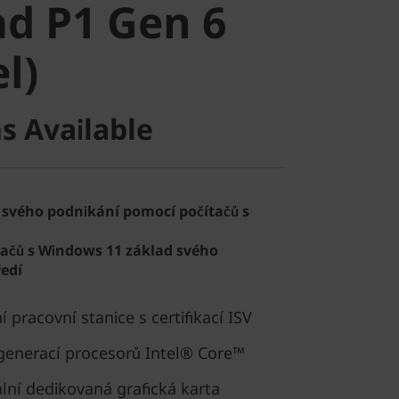
d P1 Gen 6
)
el)
s Available
 svého podnikání pomocí počítačů s
tačů s Windows 11 základ svého
edí
 pracovní stanice s certifikací ISV
 generací procesorů Intel® Core™
ální dedikovaná grafická karta