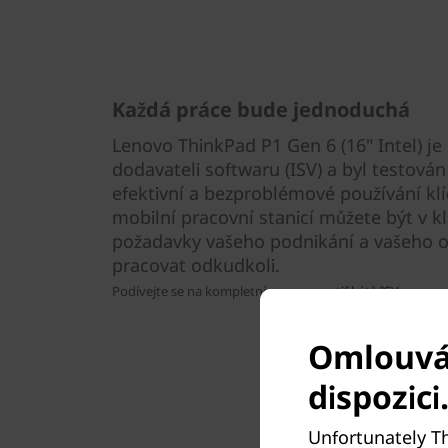
Každá práce bude jednoduchá
Lenovo ThinkPad P1 Gen 6 (16" Intel) je 
dodavateli softwaru (ISV) a byl testován
efektivní a bezproblémové používání klí
mobilní pracovní stanicí můžete být v k
požadavky vašeho podnikání a vašeho od
pracovat odkudkoli.
.
Podívejte se na kompletní seznam
certifikátů ISV
Omlouvám
dispozici
Unfortunately Th