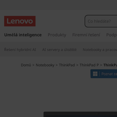
T
h
i
P
ř
Umělá inteligence
Produkty
Firemní řešení
Podp
n
e
s
k
Řešení hybridní AI
AI servery a úložiště
Notebooky a pracovn
k
o
P
č
Domů
>
Notebooky
>
ThinkPad
>
ThinkPad P
>
ThinkPa
i
a
t
n
d
a
h
P
l
a
1
v
n