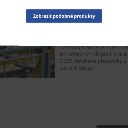
Pohlcující obraz
Zobrazit podobné produkty
S velkou obrazovkou s poměr
multitasking a rozsáhlejší p
ThinkPad P1 Gen 6 (16" Intel
pracovní stanice je snem vš
antireflexních displejů s n
OLED dotykové obrazovky a t
jasnější obraz.