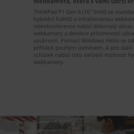
Webkamera, která s vámi udrží k
ThinkPad P1 Gen 6 (16" Intel) se stand
hybridní FullHD a infračervenou webka
videokonference nabízí dokonalý obraz
webkamery a detekce přítomnosti uživa
soukromí. Pomocí Windows Hello se ta
přihlásit pouhým úsměvem. A pro další 
schůzek nabízí toto zařízení možnost h
webkamery.