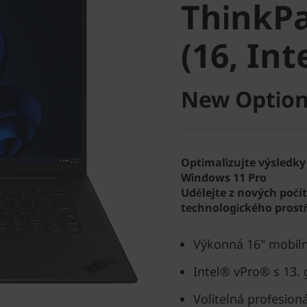
ThinkPa
(16, Intel
(16, Int
New Option
Optimalizujte výsledky
Windows 11 Pro
Udělejte z nových počí
technologického prostř
Výkonná 16" mobilní
Intel® vPro® s 13.
Volitelná profesion