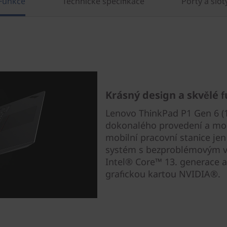
Funkce
Technické specifikace
Porty a slot
Krásný design a skvělé 
Lenovo ThinkPad P1 Gen 6 (16
dokonalého provedení a mod
mobilní pracovní stanice jen
systém s bezproblémovým v
Intel® Core™ 13. generace a
grafickou kartou NVIDIA®.