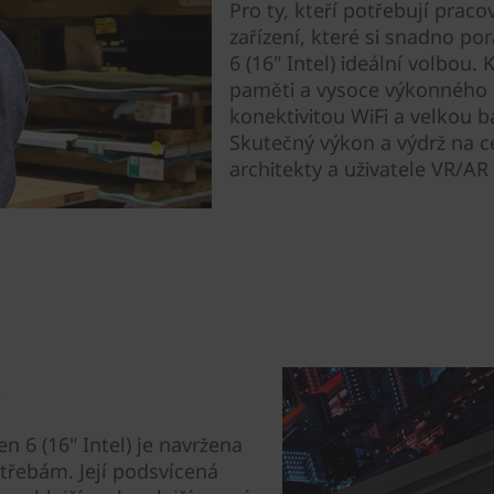
Pro ty, kteří potřebují prac
zařízení, které si snadno po
6 (16" Intel) ideální volbou
paměti a vysoce výkonného ú
konektivitou WiFi a velkou b
Skutečný výkon a výdrž na c
architekty a uživatele VR/AR
n 6 (16" Intel) je navržena
třebám. Její podsvícená