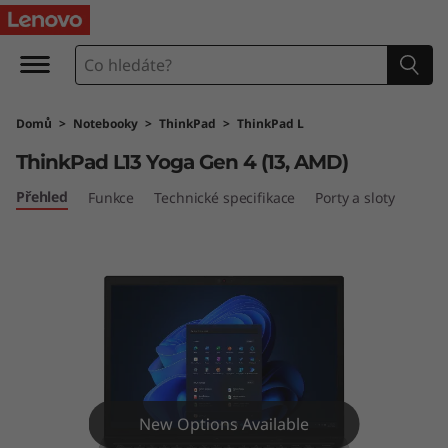
T
h
i
Domů
>
Notebooky
>
ThinkPad
>
ThinkPad L
n
ThinkPad L13 Yoga Gen 4 (13, AMD)
k
Přehled
Funkce
Technické specifikace
Porty a sloty
P
a
d
L
1
New Options Available