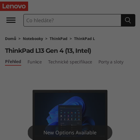
T
h
i
Domů
>
Notebooky
>
ThinkPad
>
ThinkPad L
n
ThinkPad L13 Gen 4 (13, Intel)
k
Přehled
Funkce
Technické specifikace
Porty a sloty
P
a
d
L
1
New Options Available