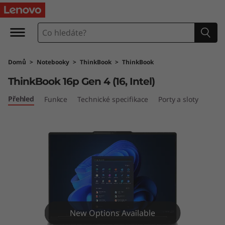
T
h
i
Domů
>
Notebooky
>
ThinkBook
>
ThinkBook
n
ThinkBook 16p Gen 4 (16, Intel)
k
Přehled
Funkce
Technické specifikace
Porty a sloty
B
o
o
k
1
New Options Available