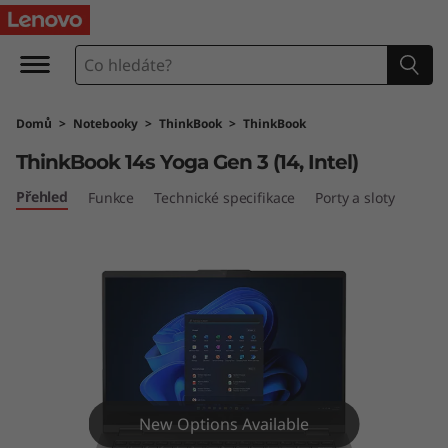
T
h
i
Domů
>
Notebooky
>
ThinkBook
>
ThinkBook
n
ThinkBook 14s Yoga Gen 3 (14, Intel)
k
Přehled
Funkce
Technické specifikace
Porty a sloty
B
o
o
k
1
New Options Available