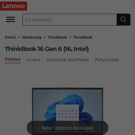
T
h
i
Domů
>
Notebooky
>
ThinkBook
>
ThinkBook
n
ThinkBook 16 Gen 6 (16, Intel)
k
Přehled
Funkce
Technické specifikace
Porty a sloty
B
o
o
k
1
New Options Available