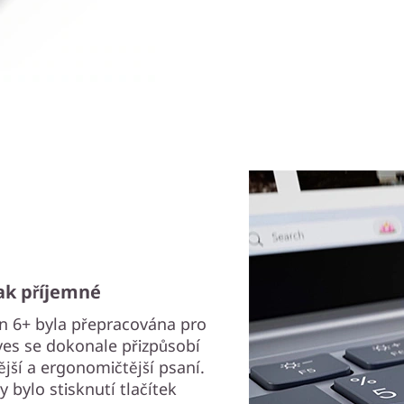
tak příjemné
n 6+ byla přepracována pro
ves se dokonale přizpůsobí
nější a ergonomičtější psaní.
y bylo stisknutí tlačítek