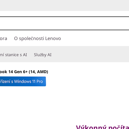
ora
O společnosti Lenovo
í stanice s AI
Služby AI
ook 14 Gen 6+ (14, AMD)
Výkonný počítač p
cestách
Výkonný počíta