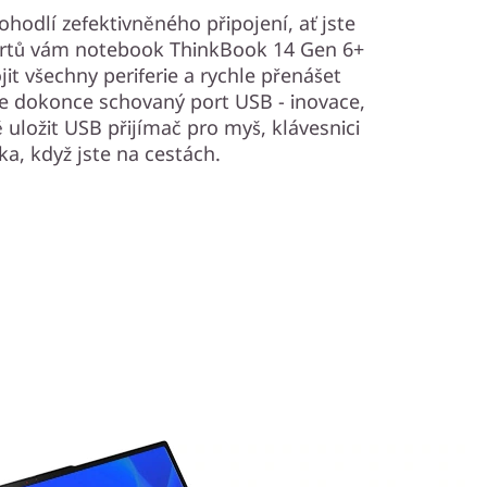
hodlí zefektivněného připojení, ať jste
portů vám notebook ThinkBook 14 Gen 6+
t všechny periferie a rychle přenášet
je dokonce schovaný port USB - inovace,
uložit USB přijímač pro myš, klávesnici
ka, když jste na cestách.