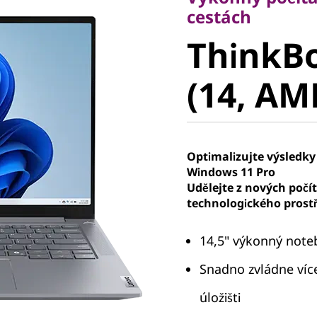
ThinkBo
cestách
ThinkBo
6+ (14, 
(14, AM
Optimalizujte výsledky
Windows 11 Pro
Udělejte z nových počí
technologického prostř
14,5" výkonný not
Snadno zvládne víc
úložišti