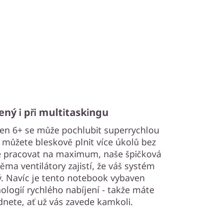
ený i při multitaskingu
n 6+ se může pochlubit superrychlou
 můžete bleskově plnit více úkolů bez
e pracovat na maximum, naše špičková
ěma ventilátory zajistí, že váš systém
. Navíc je tento notebook vybaven
ologií rychlého nabíjení - takže máte
ádnete, ať už vás zavede kamkoli.