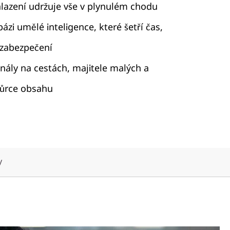
hlazení udržuje vše v plynulém chodu
ázi umělé inteligence, které šetří čas,
 zabezpečení
onály na cestách, majitele malých a
vůrce obsahu
y