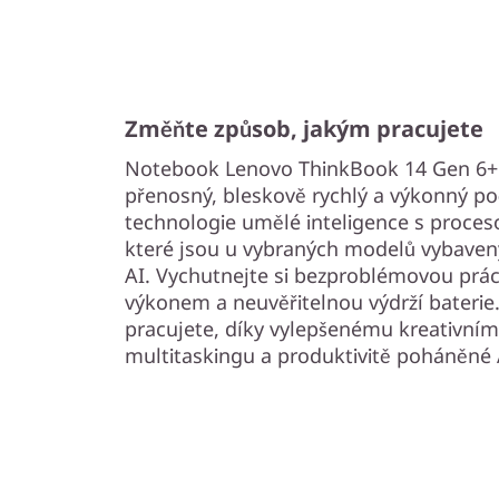
Změňte způsob, jakým pracujete
Notebook Lenovo ThinkBook 14 Gen 6+ 
přenosný, bleskově rychlý a výkonný počí
technologie umělé inteligence s proce
které jsou u vybraných modelů vybave
AI. Vychutnejte si bezproblémovou prá
výkonem a neuvěřitelnou výdrží bateri
pracujete, díky vylepšenému kreativní
multitaskingu a produktivitě poháněné 