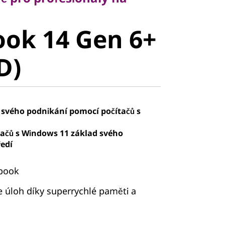
ok 14 Gen
ok 14 Gen 6+
AMD)
D)
 svého podnikání pomocí počítačů s
tačů s Windows 11 základ svého
edí
ebook
e úloh díky superrychlé paměti a