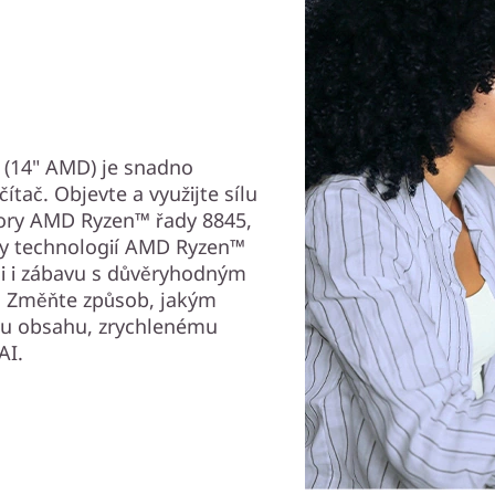
(14" AMD) je snadno
tač. Objevte a využijte sílu
sory AMD Ryzen™ řady 8845,
ny technologií AMD Ryzen™
ci i zábavu s důvěryhodným
e. Změňte způsob, jakým
mu obsahu, zrychlenému
AI.