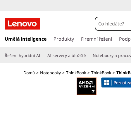
L
e
n
P
ř
Umělá inteligence
Produkty
Firemní řešení
Podp
o
e
s
v
Řešení hybridní AI
AI servery a úložiště
Notebooky a pracovn
k
o
o
č
Domů
>
Notebooky
>
ThinkBook
>
ThinkBook
>
ThinkB
i
T
t
n
h
a
h
i
l
a
n
v
n