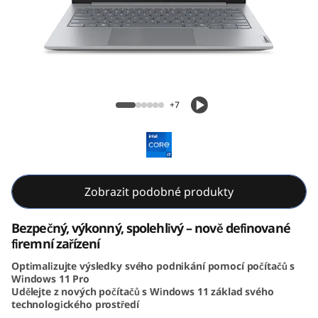
k
B
o
o
ThinkBook 14 Gen 8 (14, Intel)
+7
k
1
4
Zobrazit podobné produkty
G
Bezpečný, výkonný, spolehlivý – nově definované
e
firemní zařízení
Optimalizujte výsledky svého podnikání pomocí počítačů s
n
Windows 11 Pro
Udělejte z nových počítačů s Windows 11 základ svého
8
technologického prostředí