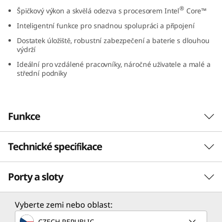
(
®
Špičkový výkon a skvělá odezva s procesorem Intel
Core™
Inteligentní funkce pro snadnou spolupráci a připojení
1
Dostatek úložiště, robustní zabezpečení a baterie s dlouhou
výdrží
4
Ideální pro vzdálené pracovníky, náročné uživatele a malé a
″
střední podniky
I
Funkce
n
t
Technické specifikace
Vynikající výkon pro
e
náročné
Porty a sloty
Výkon
l
Notebook Lenovo ThinkBook 14 Gen 8,
)
Procesor
Vyberte zemi nebo oblast:
navržený tak, aby splňoval moderní požadavky
®
malých a středních podniků a náročných
Až Intel
Core™ 7 250H
CZECH REPUBLIC