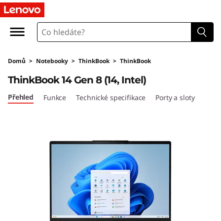
L
e
n
Domů
>
Notebooky
>
ThinkBook
>
ThinkBook
o
ThinkBook 14 Gen 8 (14, Intel)
v
Přehled
Funkce
Technické specifikace
Porty a sloty
o
T
h
i
n