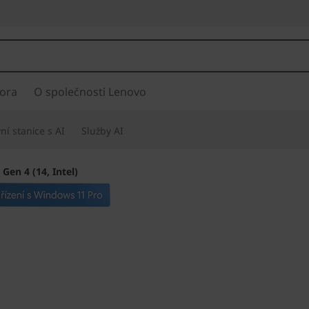
ora
O společnosti Lenovo
í stanice s AI
Služby AI
Gen 4 (14, Intel)
Snadná přenosnos
vaše podnikání