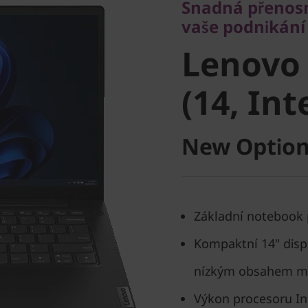
Snadná přenosn
Lenovo V
vaše podnikání
Lenovo 
(14, Intel
(14, Int
New Option
Základní notebook 
Kompaktní 14" displ
nízkým obsahem mo
Výkon procesoru In