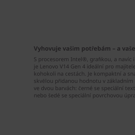
Vyhovuje vašim potřebám – a vaš
S procesorem Intel®, grafikou, a navíc 
je Lenovo V14 Gen 4 ideální pro majitel
kohokoli na cestách. Je kompaktní a s
skvělou přidanou hodnotu v základním n
ve dvou barvách: černé se speciální te
nebo šedé se speciální povrchovou úpr