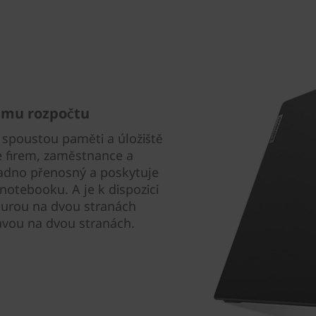
emu rozpočtu
i spoustou paměti a úložiště
e firem, zaměstnance a
nadno přenosný a poskytuje
otebooku. A je k dispozici
xturou na dvou stranách
avou na dvou stranách.