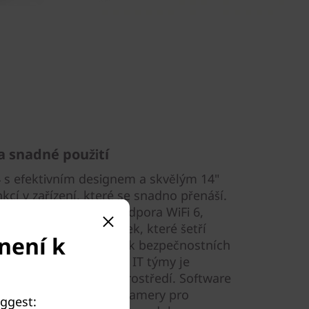
a snadné použití
s efektivním designem a skvělým 14"
kcí v zařízení, které se snadno přenáší.
ení – k dispozici je podpora WiFi 6,
běr klávesových zkratek, které šetří
není k
o SMB Services. Několik bezpečnostních
hránit vaše data a pro IT týmy je
zařízení ve firemním prostředí. Software
víc vylepšuje efekty kamery pro
uggest: