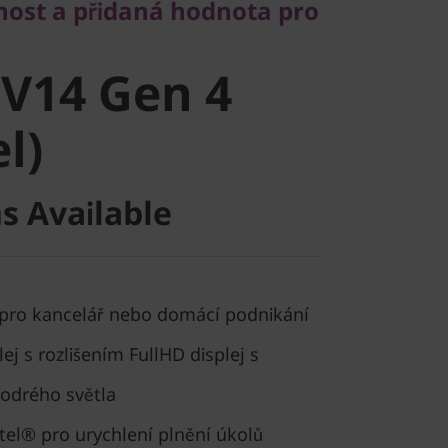
ost a přidaná hodnota pro
14 Gen 4
V14 Gen 4
)
el)
s Available
pro kancelář nebo domácí podnikání
ej s rozlišením FullHD displej s
drého světla
tel® pro urychlení plnění úkolů