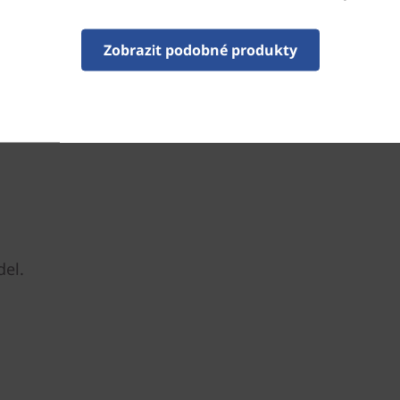
kvalitnější videohovory a vi
rozmazává pozadí pro větší 
Zobrazit podobné produkty
del.