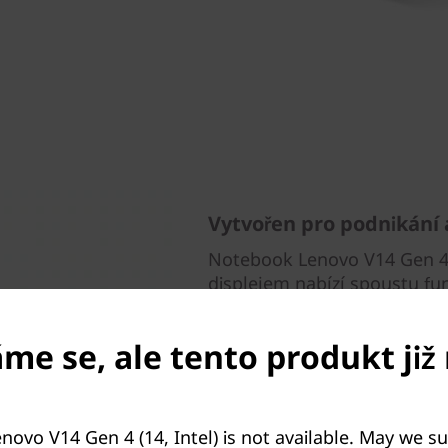
Vytvořen pro podnikání 
Notebook Lenovo V14 Gen 4 
displejem nabízí spoustu fun
Je vytvořen pro snadné připoj
plně funkční port USB-C a vý
e se, ale tento produkt již 
čas, včetně jedné pro Lenov
funkcí ThinkShield pomáhá c
.
snadné nasadit a spravovat 
Lenovo Smart Appearance na
novo V14 Gen 4 (14, Intel) is not available. May we s