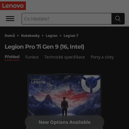
L
e
g
Domů
>
Notebooky
>
Legion
>
Legion 7
i
Legion Pro 7i Gen 9 (16, Intel)
o
Přehled
Funkce
Technické specifikace
Porty a sloty
n
P
r
o
7
New Options Available