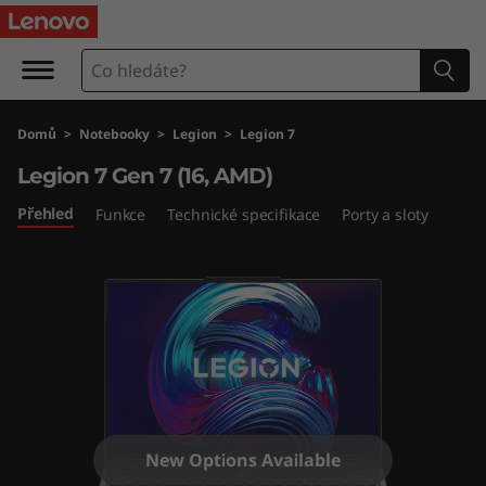
L
e
g
Domů
>
Notebooky
>
Legion
>
Legion 7
i
Legion 7 Gen 7 (16, AMD)
o
Přehled
Funkce
Technické specifikace
Porty a sloty
n
7
G
e
n
New Options Available