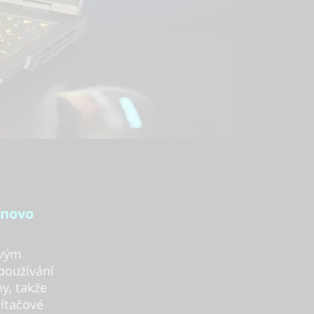
enovo
ovým
používání
y, takže
čítačové