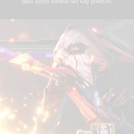
delší výdrží baterie než kdy předtím.