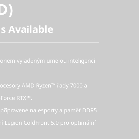
D)
s Available
výkonem vyladěným umělou inteligencí
rocesory AMD Ryzen™ řady 7000 a
eForce RTX™.
D připravené na esporty a paměť DDR5
í Legion ColdFront 5.0 pro optimální