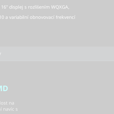
 16" displej s rozlišením WQXGA,
 a variabilní obnovovací frekvencí
y
AMD
lost na
í navíc s