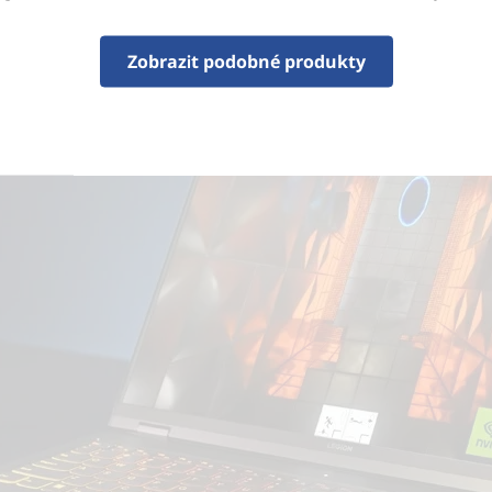
by tvorby a bezprecedentní zrychlení pracovních po
Zobrazit podobné produkty