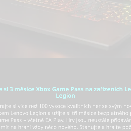
te si 3 měsíce Xbox Game Pass na zařízeních L
Legion
rajte si více než 100 vysoce kvalitních her se svým n
em Lenovo Legion a užijte si tři měsíce bezplatného 
me Pass – včetně EA Play. Hry jsou neustále přidáván
mít na hraní vždy něco nového. Stahujte a hrajte po