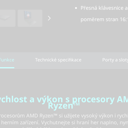
Přesná klávesnice a
poměrem stran 16:10
Funkce
Technické specifikace
Porty a slot
chlost a výkon s procesory 
Ryzen™
rocesorům AMD Ryzen™ si užijete vysoký výkon i rych
herním zařízení. Vychutnejte si hraní her naplno, nyn