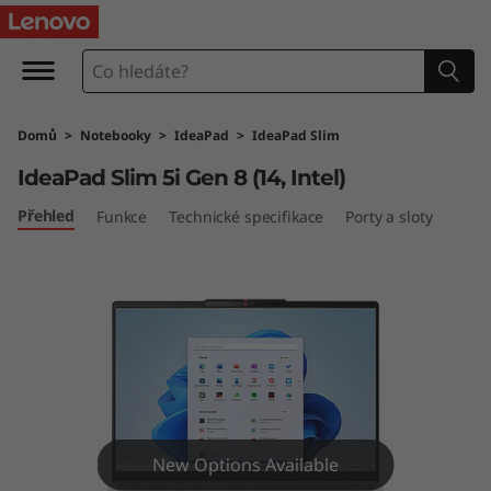
I
d
e
Domů
>
Notebooky
>
IdeaPad
>
IdeaPad Slim
a
IdeaPad Slim 5i Gen 8 (14, Intel)
P
Přehled
Funkce
Technické specifikace
Porty a sloty
a
d
S
l
i
New Options Available