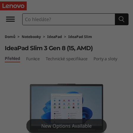
I
d
e
Domů
>
Notebooky
>
IdeaPad
>
IdeaPad Slim
a
IdeaPad Slim 3 Gen 8 (15, AMD)
P
Přehled
Funkce
Technické specifikace
Porty a sloty
a
d
S
l
i
New Options Available