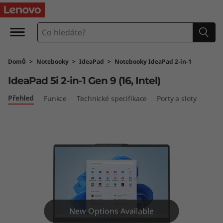
L
e
n
Domů
>
Notebooky
>
IdeaPad
>
Notebooky IdeaPad 2-in-1
o
IdeaPad 5i 2-in-1 Gen 9 (16, Intel)
v
Přehled
Funkce
Technické specifikace
Porty a sloty
o
I
d
e
a
New Options Available