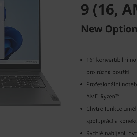
9 (16, 
New Option
16″ konvertibilní n
pro různá použití
Profesionální note
AMD Ryzen™
Chytré funkce uměl
spolupráci a konekt
Rychlé nabíjení, dy