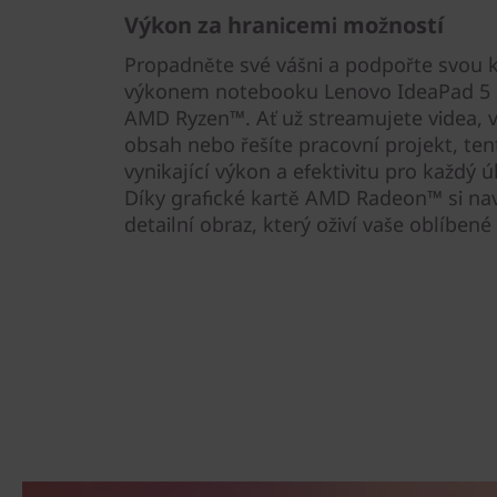
)
Výkon za hranicemi možností
Propadněte své vášni a podpořte svou 
výkonem notebooku Lenovo IdeaPad 5 2
AMD Ryzen™. Ať už streamujete videa, v
obsah nebo řešíte pracovní projekt, te
vynikající výkon a efektivitu pro každý ú
Díky grafické kartě AMD Radeon™ si nav
detailní obraz, který oživí vaše oblíben