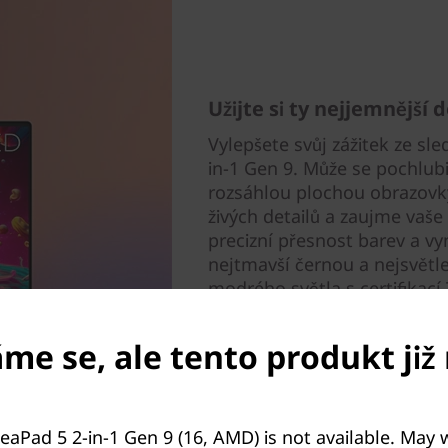
Užijte si ty nejjemnější d
Vylepšete svůj zážitek ze sl
in-1 Gen 9. Může se pochlub
rozsáhlou plochou obrazovk
živých detailů a zaujme vaše
precizní přesnost barev a vyn
nejtmavší černou a nejsvětlej
modrého světla s certifikac
oči budou i při dlouhém sled
e se, ale tento produkt již 
.
eaPad 5 2-in-1 Gen 9 (16, AMD) is not available. May