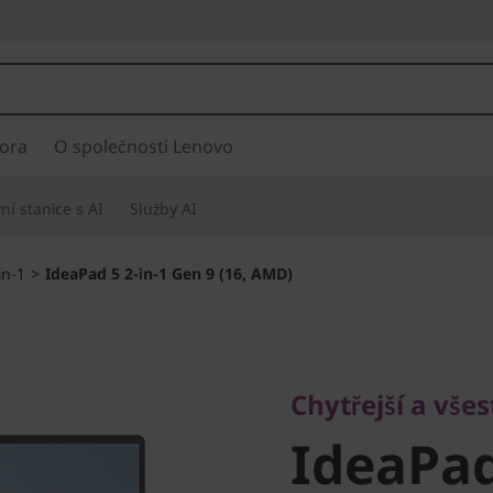
ora
O společnosti Lenovo
í stanice s AI
Služby AI
in-1
>
IdeaPad 5 2-in-1 Gen 9 (16, AMD)
Chytřejší a všestr
IdeaPad 
Chytřejší a vše
IdeaPad
9 (16, A