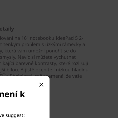
etaily
edování na 16" notebooku IdeaPad 5 2-
it tenkým profilem s úzkými rámečky a
y, která vám umožní ponořit se do
 smysly. Navíc si můžete vychutnat
ikající barevné kontrasty, které rozlišují
ší bílou. A jistě oceníte i nízkou hladinu
í TÜV Rheinland, což znamená, že vaše
ování v bezpečí.
není k
 we suggest: