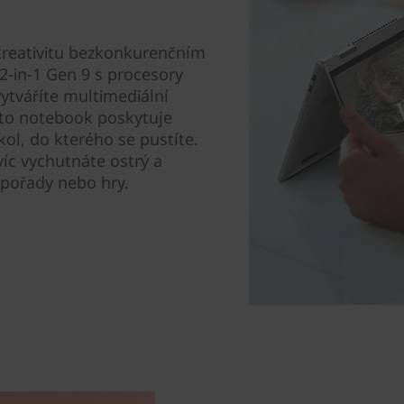
kreativitu bezkonkurenčním
-in-1 Gen 9 s procesory
ytváříte multimediální
nto notebook poskytuje
kol, do kterého se pustíte.
íc vychutnáte ostrý a
é pořady nebo hry.