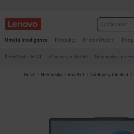
L
e
n
P
ř
Umělá inteligence
Produkty
Firemní řešení
Podp
o
e
s
v
Řešení hybridní AI
AI servery a úložiště
Notebooky a pracovn
k
o
o
č
Domů
>
Notebooky
>
IdeaPad
>
Notebooky IdeaPad 2-
i
I
t
n
d
a
h
e
l
a
a
v
n