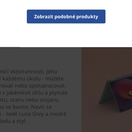
Zobrazit podobné produkty
nicí všestrannosti. Jeho
í každému úkolu - můžete
amovat nebo spolupracovat.
u v jakémkoli úhlu a plynule
etu, stanu nebo stojanu
o se bavíte. Navíc se
h - šedé Luna Grey a modré
adu a styl.