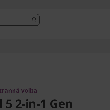
anná volba
5 2-in-1 Gen
stranná volba
 5 2-in-1 Gen
MD)