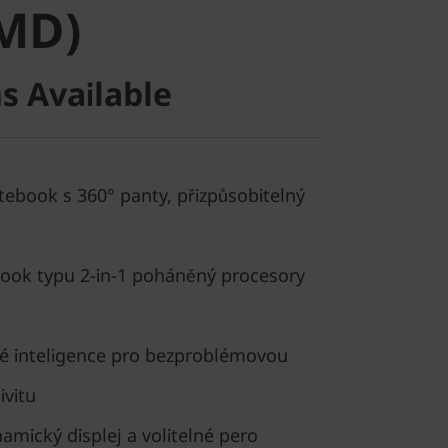
AMD)
s Available
otebook s 360° panty, přizpůsobitelný
book typu 2-in-1 poháněný procesory
é inteligence pro bezproblémovou
ivitu
namický displej a volitelné pero