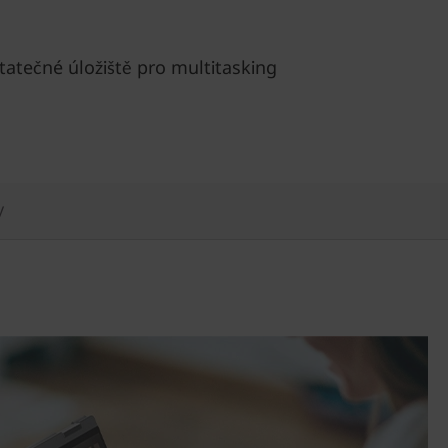
atečné úložiště pro multitasking
y