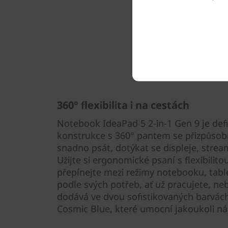
360° flexibilita i na cestách
Notebook IdeaPad 5 2-in-1 Gen 9 je defi
konstrukce s 360° pantem se přizpůsob
snadno psát, dotýkat se displeje, stre
Užijte si ergonomické psaní s flexibilito
přepínejte mezi režimy notebooku, tabl
podle svých potřeb, ať už pracujete, neb
dodává ve dvou sofistikovaných barvác
Cosmic Blue, které umocní jakoukoli nál