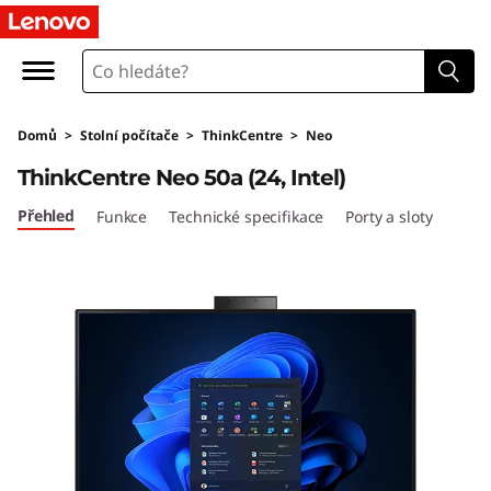
T
h
i
Domů
>
Stolní počítače
>
ThinkCentre
>
Neo
n
ThinkCentre Neo 50a (24, Intel)
k
Přehled
Funkce
Technické specifikace
Porty a sloty
C
e
n
t
r