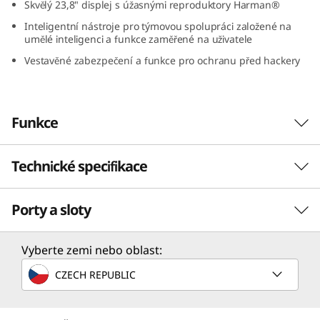
Skvělý 23,8" displej s úžasnými reproduktory Harman®
I
Inteligentní nástroje pro týmovou spolupráci založené na
umělé inteligenci a funkce zaměřené na uživatele
n
Vestavěné zabezpečení a funkce pro ochranu před hackery
t
e
Funkce
l
Technické specifikace
)
Ohromující výkon
V rámci všestranného výkonu ThinkCentre Neo
Porty a sloty
50a prostě exceluje. Tento vysoce všestranný
Procesor
all-in-one, poháněný procesory Intel® Core™
12. generace, s dedikovanou grafikou Intel®
Až 12. generace procesorů Intel® Core™ i7 řady H
Vyberte zemi nebo oblast:
Arc™, je ideální pro každého, od manažerů po
CZECH REPUBLIC
Operační systém
obchodní analytiky a tvůrce obsahu. A díky
velkému úložišti HDD nebo SDD a paměti DDR5
Až Windows 11 Pro
snadno zvládá náročné úkoly.