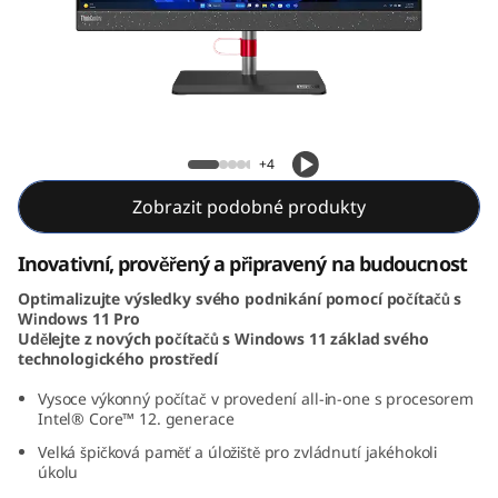
e
N
e
o
ThinkCentre Neo 50a (24, Intel)
+4
5
Zobrazit podobné produkty
0
Inovativní, prověřený a připravený na budoucnost
a
Optimalizujte výsledky svého podnikání pomocí počítačů s
Windows 11 Pro
(
Udělejte z nových počítačů s Windows 11 základ svého
technologického prostředí
2
Vysoce výkonný počítač v provedení all-in-one s procesorem
Intel® Core™ 12. generace
4
Velká špičková paměť a úložiště pro zvládnutí jakéhokoli
,
úkolu