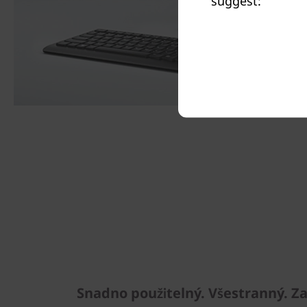
suggest:
Snadno použitelný. Všestranný. Z