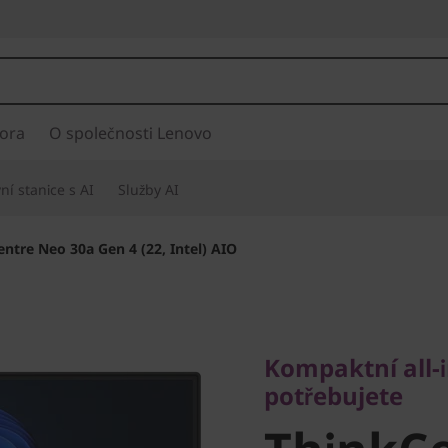
ora
O společnosti Lenovo
í stanice s AI
Služby AI
ntre Neo 30a Gen 4 (22, Intel) AIO
Kompaktní all-in-
potřebujete
Kompaktní all-i
ThinkCe
potřebujete