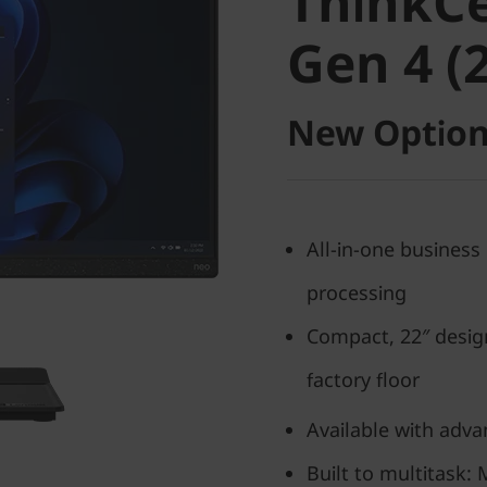
ThinkCe
30a Gen 4
Gen 4 (2
AIO
New Option
All-in-one business
processing
Compact, 22″ desig
factory floor
Available with adva
Built to multitask