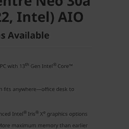
ntre Neo 30a
 (22, Intel)
2, Intel) AIO
s Available
th
®
 PC with 13
Gen Intel
Core™
n fits anywhere—office desk to
®
®
e
nced Intel
Iris
X
graphics options
: More maximum memory than earlier