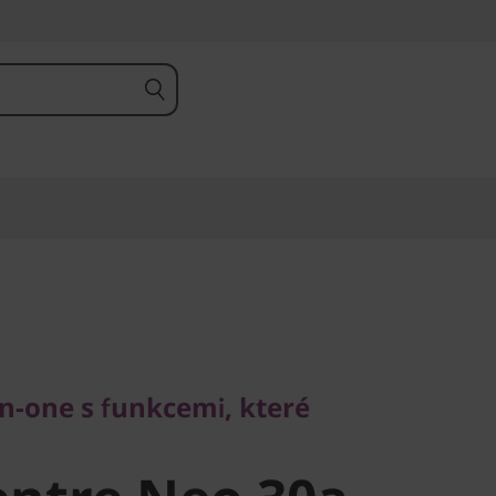
one s funkcemi, které
n-one s funkcemi, které
ntre Neo