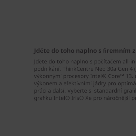
A
I
O
Jděte do toho naplno s firemním z
Jděte do toho naplno s počítačem all-in
podnikání. ThinkCentre Neo 30a Gen 4 (
výkonnými procesory Intel® Core™ 13. 
výkonem a efektivními jádry pro optimál
práci a další. Vyberte si standardní gra
grafiku Intel® Iris® Xe pro náročnější pr