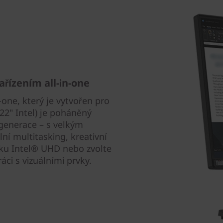
ařízením all-in-one
-one, který je vytvořen pro
22" Intel) je poháněný
generace – s velkým
ní multitasking, kreativní
fiku Intel® UHD nebo zvolte
áci s vizuálními prvky.