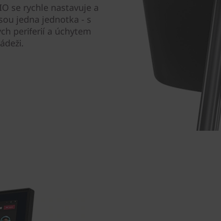
IO se rychle nastavuje a
jsou jedna jednotka - s
ých periferií a úchytem
ádeži.