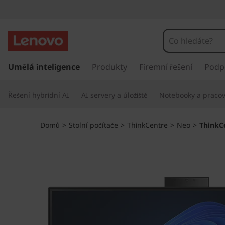
T
h
i
P
ř
Umělá inteligence
Produkty
Firemní řešení
Podp
n
e
s
k
Řešení hybridní AI
AI servery a úložiště
Notebooky a pracovn
k
o
C
č
Domů
>
Stolní počítače
>
ThinkCentre
>
Neo
>
ThinkCe
i
e
t
n
n
a
h
t
l
a
r
v
n