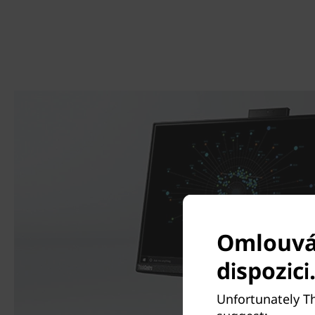
Omlouvám
dispozici
Unfortunately Th