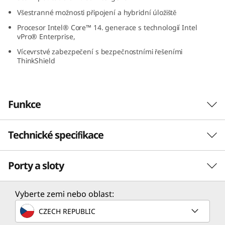
G
Všestranné možnosti připojení a hybridní úložiště
Procesor Intel® Core™ 14. generace s technologií Intel
e
vPro® Enterprise,
n
Vícevrstvé zabezpečení s bezpečnostními řešeními
ThinkShield
5
(
Funkce
I
Technické specifikace
Výkon nové úrovně
n
t
Stolní počítač Lenovo ThinkCentre M70t Gen 5
Porty a sloty
Výkon
tower je počítač s umělou inteligencí navržený
e
pro zvýšení produktivity a efektivity. Díky
Výkon procesoru
Vyberte zemi nebo oblast:
funkcím využívajícím umělou inteligenci si
l
Až 14. generace procesorů Intel® Core™ i7 s
poradí se složitými úlohami a dosáhne
CZECH REPUBLIC
platformou Intel vPro® Enterprise
optimálních výsledků. Jedná se o výpočetní