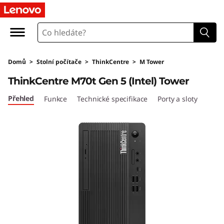
L
e
n
Domů
>
Stolní počítače
>
ThinkCentre
>
M Tower
o
ThinkCentre M70t Gen 5 (Intel) Tower
v
Přehled
Funkce
Technické specifikace
Porty a sloty
o
T
h
i
n