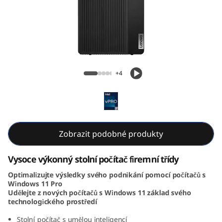
k
C
e
n
ThinkCentre M70t Gen 5 (Intel) Tower
+4
t
r
e
Zobrazit podobné produkty
M
Vysoce výkonný stolní počítač firemní třídy
7
Optimalizujte výsledky svého podnikání pomocí počítačů s
Windows 11 Pro
0
Udělejte z nových počítačů s Windows 11 základ svého
technologického prostředí
t
Stolní počítač s umělou inteligencí