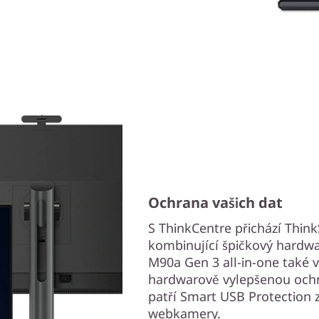
Ochrana vašich dat
S ThinkCentre přichází Thin
kombinující špičkový hardwa
M90a Gen 3 all-in-one také v
hardwarově vylepšenou ochr
patří Smart USB Protection z
webkamery.