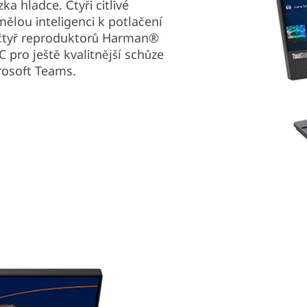
a hladce. Čtyři citlivé
ělou inteligenci k potlačení
čtyř reproduktorů Harman®
C pro ještě kvalitnější schůze
rosoft Teams.