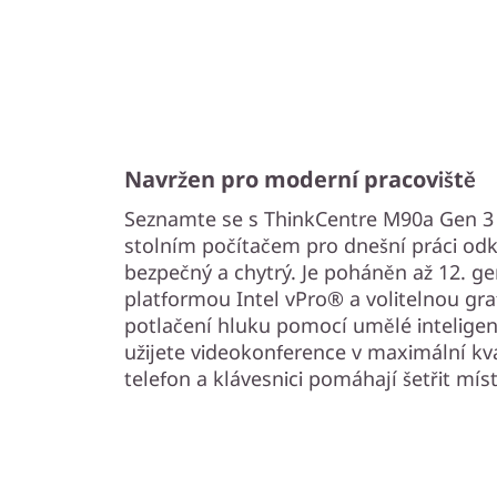
)
Navržen pro moderní pracoviště
Seznamte se s ThinkCentre M90a Gen 3 
stolním počítačem pro dnešní práci odku
bezpečný a chytrý. Je poháněn až 12. ge
platformou Intel vPro® a volitelnou gr
potlačení hluku pomocí umělé intelige
užijete videokonference v maximální kva
telefon a klávesnici pomáhají šetřit míst