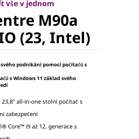
ntre M90a
t vše v jednom
entre M90a
 (23, Intel)
O (23, Intel)
 svého podnikání pomocí počítačů s
tačů s Windows 11 základ svého
edí
23,8" all-in-one stolní počítač s
mi zabezpečení
l® Core™ i9 až 12. generace s
Pro®