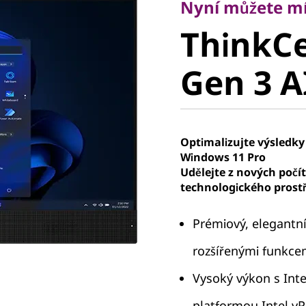
ThinkCe
Nyní můžete mí
ThinkC
Gen 3 AIO
Gen 3 AI
Optimalizujte výsledky
Windows 11 Pro
Udělejte z nových počí
technologického prostř
Prémiový, elegantní 
rozšířenými funkce
Vysoký výkon s Inte
platformou Intel v