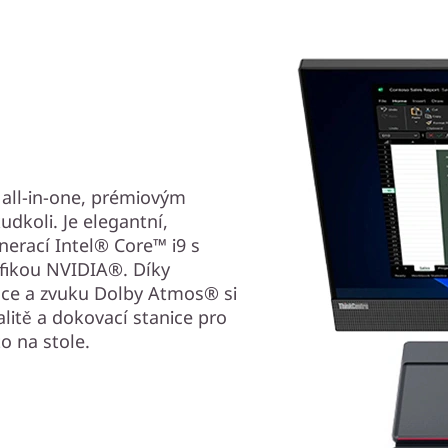
all-in-one, prémiovým
dkoli. Je elegantní,
nerací Intel® Core™ i9 s
afikou NVIDIA®. Díky
nce a zvuku Dolby Atmos® si
litě a dokovací stanice pro
o na stole.