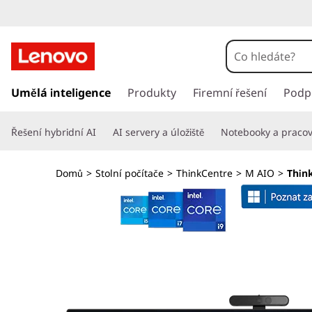
T
h
i
P
ř
Umělá inteligence
Produkty
Firemní řešení
Podp
n
e
s
k
Řešení hybridní AI
AI servery a úložiště
Notebooky a pracovn
k
o
C
č
Domů
>
Stolní počítače
>
ThinkCentre
>
M AIO
>
Think
i
e
t
n
n
a
h
t
l
a
r
v
n