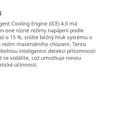
í
gent Cooling Engine (ICE) 4.0 má
in-one různé režimy napájení podle
až o 15 %, snižte běžný hluk systému o
na režim maximálního chlazení. Tento
telnou inteligentní detekci přítomnosti
yž se vzdálíte, což umožňuje novou
tické účinnosti.