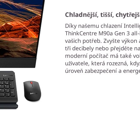
Chladnější, tišší, chytřejš
Díky našemu chlazení Intelli
ThinkCentre M90a Gen 3 all-
vašich potřeb. Zvyšte výkon 
tři decibely nebo přejděte 
moderní počítač má také voli
uživatele, která rozezná, kd
úroveň zabezpečení a energe