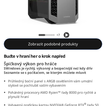
o
w
e
r
Lenovo LOQ Tower 26ADR10
+7
2
Zobrazit podobné produkty
6
Buďte v hraní her o krok napřed
A
Špičkový výkon pro hráče
SWindows je rychlý, výkonný a bezpečnější než kdy dřív
D
Seznamte se s počítačem, se kterým můžete mluvit
R
Průhledný boční panel s ARGB osvětlením vám umožní
stylově se pochlubit vaším vybavením
1
Poháněný procesory AMD Ryzen™ řady 8000 pro rychlé a
plynulé hraní
0
®
Vybavený grafickou kartou NVIDIA® GeForce RTX
řady 50