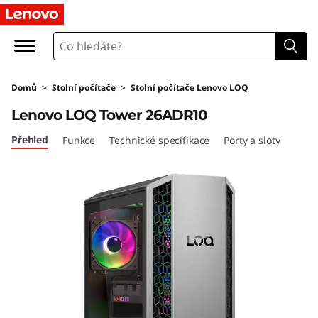
L
e
n
Domů
>
Stolní počítače
>
Stolní počítače Lenovo LOQ
o
Lenovo LOQ Tower 26ADR10
v
Přehled
Funkce
Technické specifikace
Porty a sloty
o
L
O
Q
T