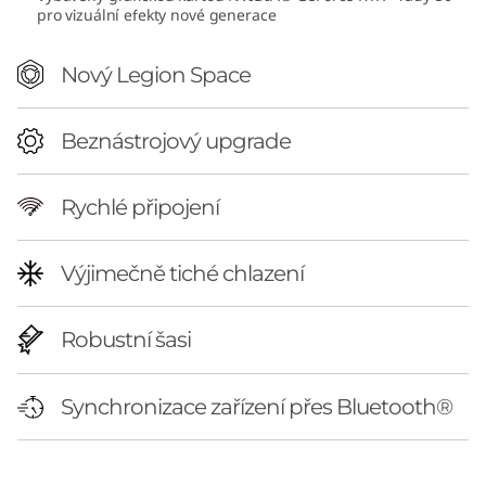
pro vizuální efekty nové generace
(
A
Nový Legion Space
M
Beznástrojový upgrade
D
Rychlé připojení
)
Výjimečně tiché chlazení
Robustní šasi
Synchronizace zařízení přes Bluetooth®