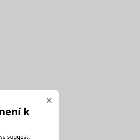
není k
 we suggest:
ýkon pro