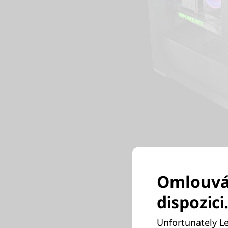
Omlouvám
dispozici
Unfortunately Le
Grafika