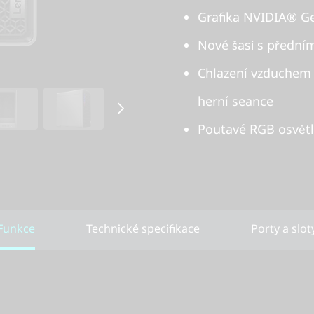
Grafika NVIDIA® G
Nové šasi s přední
Chlazení vzduchem 
herní seance
Poutavé RGB osvětle
Funkce
Technické specifikace
Porty a slot