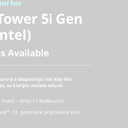
ower 5i Gen
ní her
Tower 5i Gen
tel)
Intel)
s Available
konný a bezpečnější než kdy dřív
em, se kterým můžete mluvit
 hraní – dnes i v budoucnu
ore™ 13. generace připravené pro