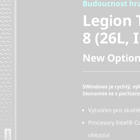
Legion T
Budoucnost hra
Legion 
8 (26L, In
8 (26L, 
New Option
SWindows je rychlý, vý
Seznamte se s počítač
Vytvořen pro skvělé
Procesory Intel® C
vítězství