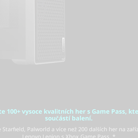
te 100+ vysoce kvalitních her s Game Pass, kte
součástí balení.
e Starfield, Palworld a více než 200 dalších her na zaří
Lenovo Legion s Xbox Game Pass. *