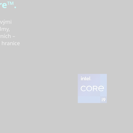
re™.
ovými
ilmy,
vních –
 hranice