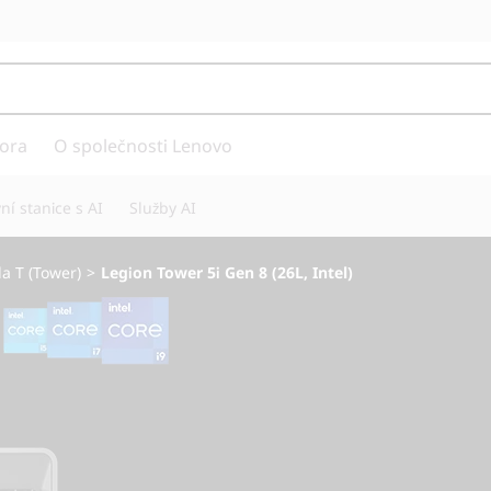
ora
O společnosti Lenovo
í stanice s AI
Služby AI
a T (Tower)
>
Legion Tower 5i Gen 8 (26L, Intel)
Budoucnost hraní