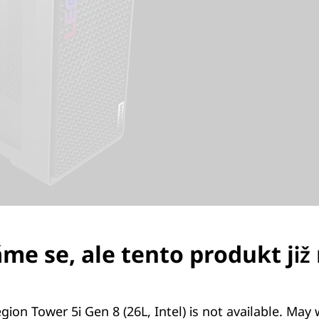
e se, ale tento produkt již 
.
Maximální rychlost
gion Tower 5i Gen 8 (26L, Intel) is not available. May
 NVIDIA® GeForce RTX™ 40 přináší nekompromisní v