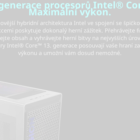
 generace procesorů Intel® Co
Maximální výkon.
ovější hybridní architektura Intel ve spojení se špičk
cemi poskytuje dokonalý herní zážitek. Přehrávejte f
ejte obsah a vyhrávejte herní bitvy na nejvyšších úro
ry Intel® Core™ 13. generace posouvají vaše hraní za
výkonu a umožní vám dosud nemožné.