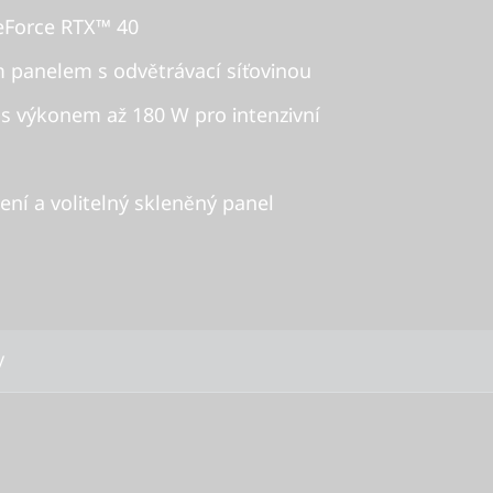
eForce RTX™ 40
m panelem s odvětrávací síťovinou
s výkonem až 180 W pro intenzivní
ní a volitelný skleněný panel
y