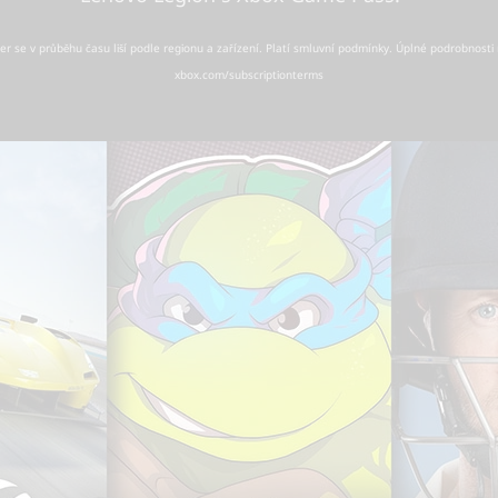
er se v průběhu času liší podle regionu a zařízení. Platí smluvní podmínky. Úplné podrobnosti
xbox.com/subscriptionterms