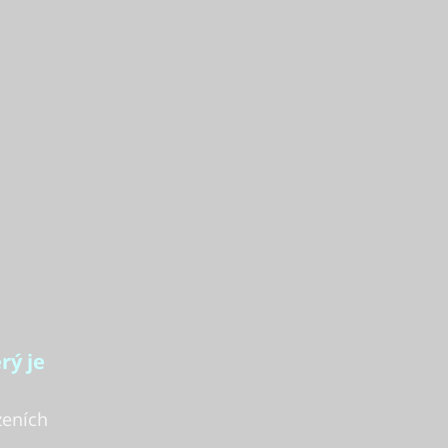
rý je
zeních