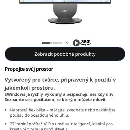
G
e
n
1
Yoga AIO 27i Gen 10 (27, Intel)
+9
0
Zobrazit podobné produkty
2
Propojte svůj prostor
7
Vytvořený pro tvůrce, připravený k použití v
i
jakémkoli prostoru.
SWindows je rychlý, výkonný a bezpečnější než kdy dřív
n
Seznamte se s počítačem, se kterým můžete mluvit
c
Naprostá flexibilita – otáčejte, zvedněte nebo naklánějte
počítač do požadovaného úhlu.
h
27" stolní počítač AIO s umělou inteligencí, ideální pro
kreativní tvorbu a produktivitu.