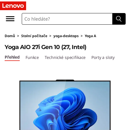
Y
o
g
Domů
>
Stolní počítače
>
yoga-desktops
>
Yoga A
a
Yoga AIO 27i Gen 10 (27, Intel)
A
Přehled
Funkce
Technické specifikace
Porty a sloty
I
O
2
7
i