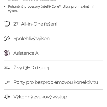
I
Poháněný procesory Intel® Core™ Ultra pro maximální
výkon.
n
27" All-in-One řešení
t
e
Spolehlivý výkon
l
Asistence AI
Živý QHD displej
Porty pro bezproblémovou konektivitu
Výkonný zvukový výstup