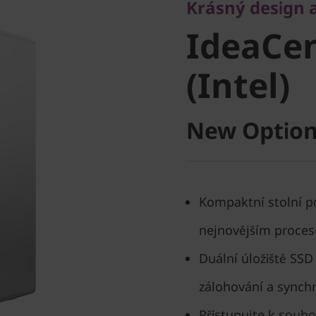
IdeaCent
Krásný design 
IdeaCen
(Intel)
(Intel)
New Option
Kompaktní stolní p
nejnovějším proce
Duální úložiště SS
zálohování a synch
Přistupujte k soub