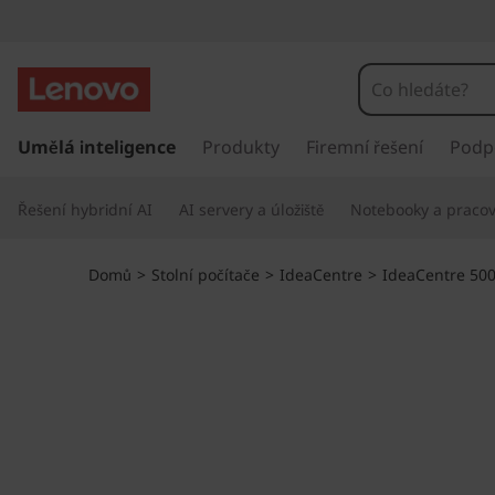
I
d
e
P
ř
Umělá inteligence
Produkty
Firemní řešení
Podp
a
e
s
C
Řešení hybridní AI
AI servery a úložiště
Notebooky a pracovn
k
o
e
č
Domů
>
Stolní počítače
>
IdeaCentre
>
IdeaCentre 50
i
n
t
n
t
a
h
r
l
a
e
v
n