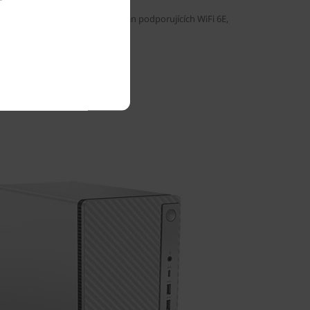
ího systému, routerů / AP / bran podporujících WiFi 6E,
kacemi a přidělením spektra.