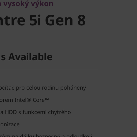
re 5i Gen 8
a vysoký výkon
tre 5i Gen 8
s Available
očítač pro celou rodinu poháněný
sorem Intel® Core™
D a HDD s funkcemi chytrého
ronizace
orům na dálku bezpečně a odkudkoli