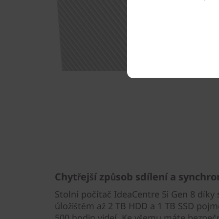
Chytřejší způsob sdílení a synchro
Stolní počítač IdeaCentre 5i Gen 8 dík
úložištěm až 2 TB HDD a 1 TB SSD pojme
500 hodin videí. Ke všemu máte bezpečn