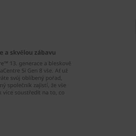
e a skvělou zábavu
re™ 13. generace a bleskově
aCentre 5i Gen 8 vše. Ať už
áte svůj oblíbený pořad,
ý společník zajistí, že vše
 více soustředit na to, co