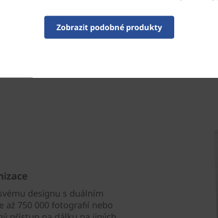
* 6GHz WiFi 6E závisí na podpoře operačn
spolu s regionálními regulačními certifi
Zobrazit podobné produkty
nizace
y svému designu s duálním
 až 750 000 fotografií nebo
ý přístup na dálku na jiných