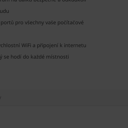
oudu
portů pro všechny vaše počítačové
hlostní WiFi a připojení k internetu
rý se hodí do každé místnosti
y