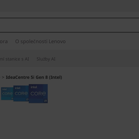
ora
O společnosti Lenovo
í stanice s AI
Služby AI
0
>
IdeaCentre 5i Gen 8 (Intel)
Krásný design a 