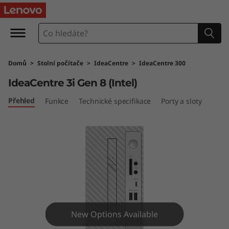
I
d
e
Domů
>
Stolní počítače
>
IdeaCentre
>
IdeaCentre 300
a
IdeaCentre 3i Gen 8 (Intel)
C
Přehled
Funkce
Technické specifikace
Porty a sloty
e
n
t
r
e
New Options Available