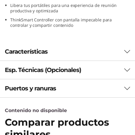
Libera tus portátiles para una experiencia de reunión
productiva y optimizada
ThinkSmart Controller con pantalla impecable para
controlar y compartir contenido
Características
Esp. Técnicas (Opcionales)
Puerta de entrada a reuniones más Smart
Puerta de entrada a
Puertos y ranuras
Full kit
reuniones más Smart
What’s in the Kit
Contenido no disponible
Certificado para Salas. de Microsoft Team y
ThinkCentre M70q i3 CPU
Line Core
®
13.ª
Comparar productos
con procesador Intel
Core™ i3 de
VESA Mount
generación, el kit ThinkSmart Tiny es un
similares
90W AC Adapter
maestro de la colaboración con un ordenador