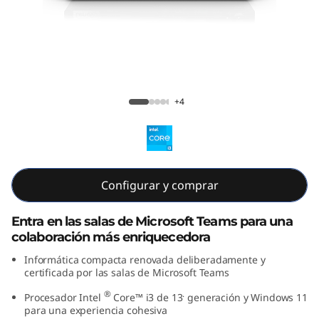
T
i
n
y
Lenovo ThinkSmart Tiny Kit
+4
K
i
t
Configurar y comprar
Entra en las salas de Microsoft Teams para una
colaboración más enriquecedora
Informática compacta renovada deliberadamente y
certificada por las salas de Microsoft Teams
®
.
Procesador Intel
Core™ i3 de 13
generación y Windows 11
para una experiencia cohesiva