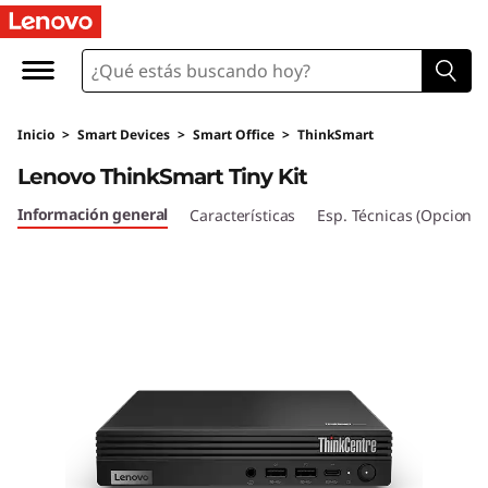
T
h
i
Inicio
>
Smart Devices
>
Smart Office
>
ThinkSmart
n
Lenovo ThinkSmart Tiny Kit
k
Información general
Características
Esp. Técnicas (Opcional
S
m
a
r
t