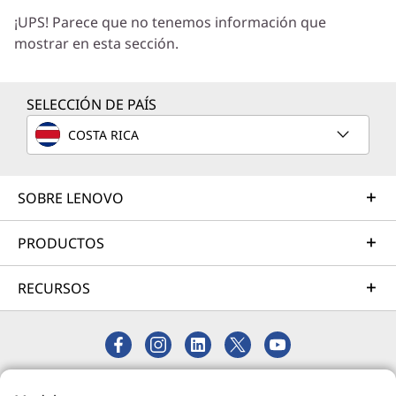
¡UPS! Parece que no tenemos información que
correcta para sus exclusivas necesidades
mostrar en esta sección.
empresariales.
Más información
SELECCIÓN DE PAÍS
COSTA RICA
Servicios de Implementación
Acelere su tiempo de llegada a la productividad. Le
ayudaremos a simplificar la implementación de nuevas
SOBRE LENOVO
tecnologías para que pueda concentrarse en su
empresa.
PRODUCTOS
Más información
RECURSOS
Servicios de Asistencia
Proteja su inversión en TI. Nuestros expertos están
listos para ayudar, en todo el mundo y durante todo el
© 2026 Lenovo. Todos los derechos reservados.