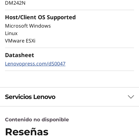
ciberamenazas externas o internas para
DM242N
mantener los datos disponibles, eliminar
disrupciones y recuperarse rápidamente en
Host/Client OS Supported
caso de fallo.
Microsoft Windows
Linux
El cifrado siempre activado y la detección
VMware ESXi
autónoma de ransomware en tiempo real, con
modelos de aprendizaje automático protegen
Datasheet
sus datos sensibles localmente y en la nube.
Lenovopress.com/dS0047
Servicios Lenovo
Contenido no disponible
Servicios de Soluciones
Reseñas
Diseñe la mejor estrategia para su empresa.
Trabajaremos con usted para hallar la solución