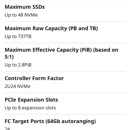
0
almacenamiento a la vez que ofrece el
Maximum SSDs
F
rendimiento constante que precisa para las
Up to 48 NVMe
cargas de trabajo de misión crítica.
Maximum Raw Capacity (PB and TB)
Up to 737TB
Maximum Effective Capacity (PiB) (based on
5:1)
Up to 2.8PiB
Controller Form Factor
2U24 NVMe
PCIe Expansion Slots
Up to 8 expansion slots
Gestión de datos
FC Target Ports (64Gb autoranging)
24