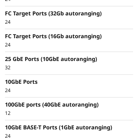
inteligente y
exhaustiva
FC Target Ports (32Gb autoranging)
24
La arquitectura unificada gestiona sin fisuras
cargas de trabajo de bloques, archivos y
FC Target Ports (16Gb autoranging)
objetos, localmente o en la nube, mediante
24
una misma interfaz de gestión para ofrecer
una experiencia de usuario eficiente y
25 GbE Ports (10GbE autoranging)
transparente.
32
Satisfaga las demandas de las nuevas cargas
10GbE Ports
de trabajo y elimine cuellos de botella y silos de
24
datos para simplificar la gestión a cualquier
escala.
100GbE ports (40GbE autoranging)
12
10GbE BASE-T Ports (1GbE autoranging)
24