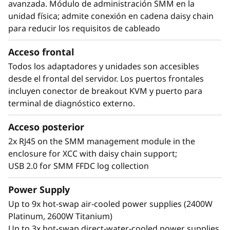
avanzada. Módulo de administración SMM en la
unidad física; admite conexión en cadena daisy chain
para reducir los requisitos de cableado
Acceso frontal
Todos los adaptadores y unidades son accesibles
desde el frontal del servidor. Los puertos frontales
Soluciones escalables
incluyen conector de breakout KVM y puerto para
El Lenovo ThinkSystem SD665-N V3, se ofrece
terminal de diagnóstico externo.
como una solución Lenovo Scalable
Infrastructure (LeSI) totalmente escalable,
Acceso posterior
proporciona guías de soluciones
2x RJ45 on the SMM management module in the
recomendadas para garantizar la
enclosure for XCC with daisy chain support;
interoperabilidad del hardware, software y
USB 2.0 for SMM FFDC log collection
firmware entre distintos componentes de
Lenovo y otros fabricantes.
Power Supply
Con Lenovo intelligent Computing
Up to 9x hot-swap air-cooled power supplies (2400W
Orchestration (LiCO) podrá dar soporte a
Platinum, 2600W Titanium)
múltiples usuarios y aumentar o reducir la
Up to 3x hot-swap direct-water-cooled power supplies