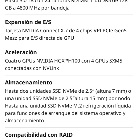
y
Hasta 3.0 TB con 24 ranuras RDIMM TruDDR5 de 128
GB a 4800 MHz por bandeja
S
Expansión de E/S
e
Tarjeta NVIDIA Connect X-7 de 4 chips VPI PCIe Gen5
Mezz para E/S directa de GPU
r
Aceleración
v
Cuatro GPUs NVIDIA HGX™H100 con 4 GPUs SXM5
e
conectadas con NVLink
r
Almacenamiento
Acelerar sus aplicaciones
Hasta dos unidades SSD NVMe de 2.5″ (altura 7 mm) o
El ThinkSystem SD665-N V3 tiene cuatro GPUs
una unidad SSD NVMe de 2.5″altura 15 mm) por nodo
NVIDIA H100 Tensor Core interconectadas
Hasta una unidad SSD NVMe M.2 refrigeración líquida
mediante NVLink para ofrecer importantes
para funciones de arranque del sistema operativo y
mejoras en el rendimiento para cargas de
almacenamiento
trabajo de HPC, entrenamiento de IA e
®
®
inferencias. Con NVIDIA
CUDA
, podrá
Compatibilidad con RAID