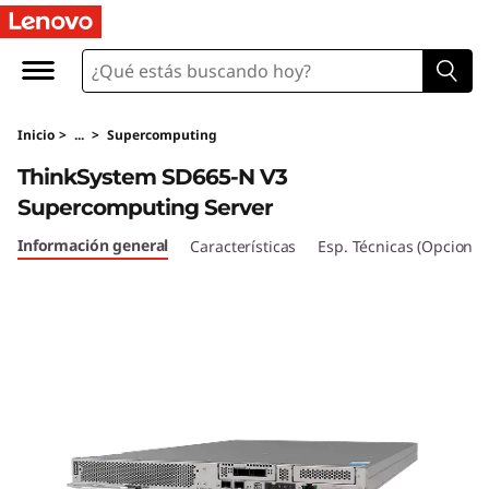
T
h
i
Inicio
>
...
>
Supercomputing
n
ThinkSystem SD665-N V3
k
Supercomputing Server
S
Información general
Características
Esp. Técnicas (Opcional
y
s
t
e