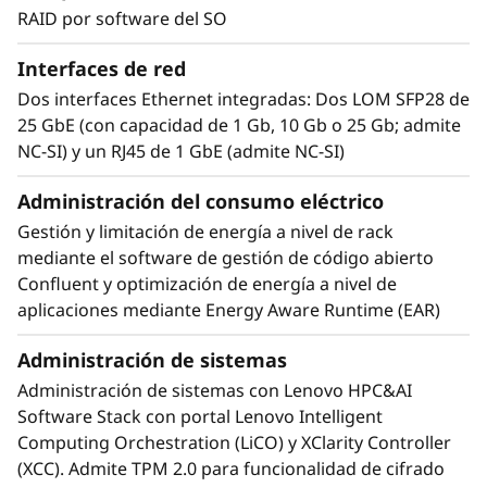
acelerar más de 700 aplicaciones de HPC
RAID por software del SO
soportadas y todos los principales marcos de
aprendizaje profundo:
Interfaces de red
Dos interfaces Ethernet integradas: Dos LOM SFP28 de
• Química, como Gaussian y GROMACS
25 GbE (con capacidad de 1 Gb, 10 Gb o 25 Gb; admite
• Elementos finitos, como LS-DYNA y Simulia
NC-SI) y un RJ45 de 1 GbE (admite NC-SI)
Abaqus
• Dinámica de fluidos, como OpenFOAM y
Administración del consumo eléctrico
ANSYS Fluent
Gestión y limitación de energía a nivel de rack
• Dinámica molecular, como NAMD y AMBER
mediante el software de gestión de código abierto
• Meteorología y climatología, como WRF e
Confluent y optimización de energía a nivel de
ICON
aplicaciones mediante Energy Aware Runtime (EAR)
Administración de sistemas
Administración de sistemas con Lenovo HPC&AI
Software Stack con portal Lenovo Intelligent
Computing Orchestration (LiCO) y XClarity Controller
(XCC). Admite TPM 2.0 para funcionalidad de cifrado