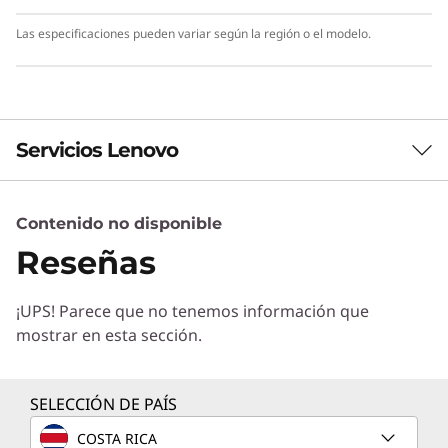
Las especificaciones pueden variar según la región o el modelo.
Servicios Lenovo
Contenido no disponible
Servicios de Soluciones
Reseñas
Diseñe la mejor estrategia para su empresa.
Trabajaremos con usted para hallar la solución
¡UPS! Parece que no tenemos información que
correcta para sus exclusivas necesidades
mostrar en esta sección.
empresariales.
Más información
SELECCIÓN DE PAÍS
COSTA RICA
Servicios de Implementación