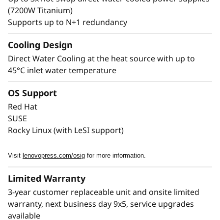
escala dentro de un único entorno de clúster.
(7200W Titanium)
LiCO le permite aprovechar un mismo clúster
Supports up to N+1 redundancy
para los requisitos de distintas cargas de
trabajo.
Cooling Design
Direct Water Cooling at the heat source with up to
45°C inlet water temperature
OS Support
Red Hat
SUSE
Rocky Linux (with LeSI support)
Visit
lenovopress.com/osig
for more information.
Limited Warranty
3-year customer replaceable unit and onsite limited
warranty, next business day 9x5, service upgrades
available