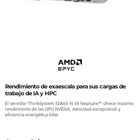
m
S
D
6
ThinkSystem SD665-N V3
6
Supercomputing Server
5
-
Rendimiento de exaescala para sus cargas de
N
trabajo de IA y HPC
El servidor ThinkSystem SD665-N V3 Neptune™ ofrece máximo
V
rendimiento de las GPU NVIDIA, densidad excepcional y
eficiencia energética líder.
3
H