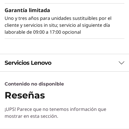
opciones de GPU y PCIe para satisfacer las
necesidades en cuanto a gráficos, velocidad y
Garantía limitada
presupuesto.
Uno y tres años para unidades sustituibles por el
cliente y servicios in situ; servicio al siguiente día
laborable de 09:00 a 17:00 opcional
Servicios Lenovo
Contenido no disponible
Servicios de Soluciones
Reseñas
Diseñe la mejor estrategia para su empresa.
Trabajaremos con usted para hallar la solución
¡UPS! Parece que no tenemos información que
correcta para sus exclusivas necesidades
Próximo nivel de administración y
mostrar en esta sección.
empresariales.
seguridad
Más información