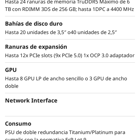
Hasta 24 ranuras de memoria TruDDR5 Máximo de 6
velocidad de E/S y varias opciones de unidad,
TB con RDIMM 3DS de 256 GB; hasta 1DPC a 4400 MHz
ofrece un rendimiento que hace frente a las
cargas de trabajo complejas de la actualidad y
Bahías de disco duro
el futuro.
Hasta 20 unidades de 3,5″ o40 unidades de 2,5″
Ranuras de expansión
Hasta 12x PCIe slots (9x PCIe 5.0) 1x OCP 3.0 adaptador
GPU
Hasta 8 GPU LP de ancho sencillo o 3 GPU de ancho
doble
Network Interface
Consumo
PSU de doble redundancia Titanium/Platinum para
Diseño versátil
cumplir con la normativa ErP Lot 9