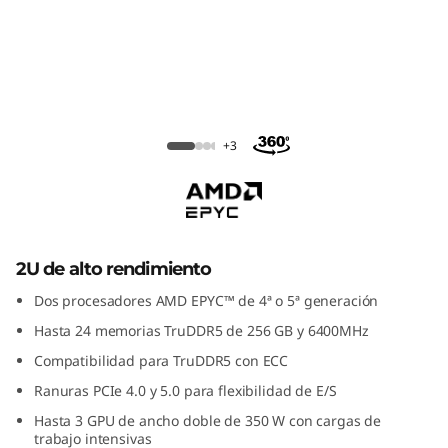
ThinkSystem SR665 V3 Rack Server
+3
2U de alto rendimiento
Dos procesadores AMD EPYC™ de 4ª o 5ª generación
Hasta 24 memorias TruDDR5 de 256 GB y 6400MHz
Compatibilidad para TruDDR5 con ECC
Ranuras PCIe 4.0 y 5.0 para flexibilidad de E/S
Hasta 3 GPU de ancho doble de 350 W con cargas de
trabajo intensivas