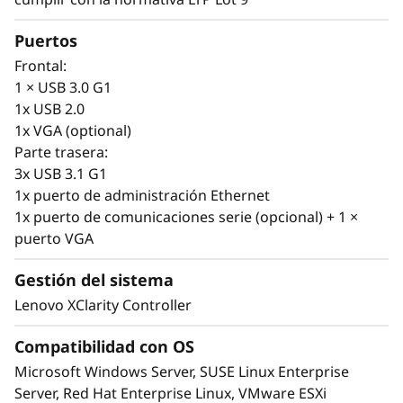
Los servidores son la espina dorsal de su
Puertos
infraestructura de TI cambiante. Es necesario
Frontal:
disponer de servidores ágiles que puedan
1 × USB 3.0 G1
modificarse fácilmente a medida que cambian
1x USB 2.0
sus requisitos de TI.
1x VGA (optional)
Parte trasera:
SR665 V3 está diseñado para tener
3x USB 3.1 G1
compatibilidad con su infraestructura actual y
1x puerto de administración Ethernet
escalarse fácilmente para las cargas de trabajo
1x puerto de comunicaciones serie (opcional) + 1 ×
de nueva generación. Seleccione sus unidades
puerto VGA
entre SAS/SATA, NVMe y AnyBay™, en función
de sus necesidades actuales, con capacidades
Gestión del sistema
de intercambio dinámico y software de
administración de almacenamiento XClarity, y
Lenovo XClarity Controller
cámbiela en el futuro de forma sencilla. El
Compatibilidad con OS
diseño versátil no se detiene en el
almacenamiento, SR665 V3 ofrece
Microsoft Windows Server, SUSE Linux Enterprise
compatibilidad para DDR5 con ECC y varias
Server, Red Hat Enterprise Linux, VMware ESXi